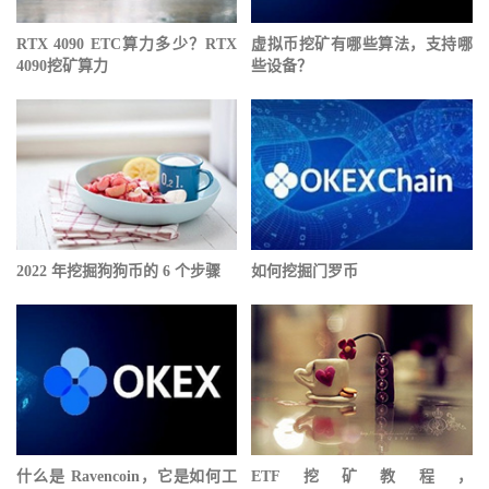
RTX 4090 ETC算力多少？RTX
虚拟币挖矿有哪些算法，支持哪
4090挖矿算力
些设备？
2022 年挖掘狗狗币的 6 个步骤
如何挖掘门罗币
什么是 Ravencoin，它是如何工
ETF挖矿教程，