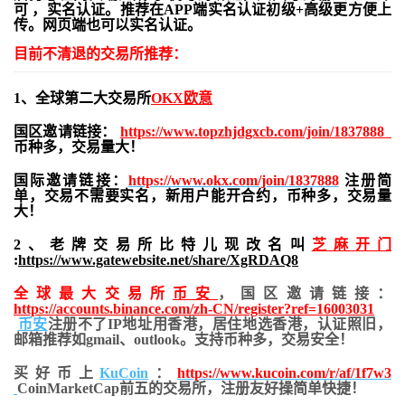
可 ，实名认证。推荐在APP端实名认证初级+高级更方便上
传。网页端也可以实名认证。
目前不清退的交易所推荐：
1、全球第二大交易所
OKX欧意
国区邀请链接：
https://www.topzhjdgxcb.com/join/1837888
币种多，交易量大！
国际邀请链接：
https://www.okx.com/join/1837888
注册简
单，交易不需要实名，新用户能开合约，
币种多，交易量
大！
2、老牌交易所比特儿现改名叫
芝麻开门
:
https://www.gatewebsite.net/share/XgRDAQ8
全球最大交易所
币安
，国区邀请链接：
https://accounts.binance.com/zh-CN/register?ref=16003031
币安
注册不了IP地址用香港，居住地
选香港，认证照旧，
邮箱推荐如gmail、outlook。支持币种多，交易安全！
买好币上
KuCoin
：
https://www.kucoin.com/r/af/1f7w3
CoinMarketCap前五的交易所，注册友好操简单快捷！