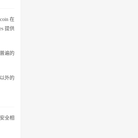
in 在
res 提供
了普遍的
域以外的
和安全相