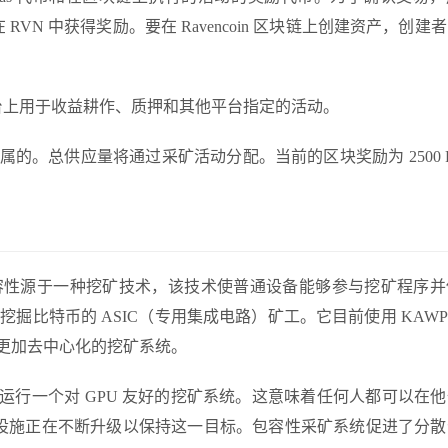
在 RVN 中获得奖励。要在 Ravencoin 区块链上创建资产，创建
 DeFi 平台上用于收益耕作、质押和其他平台指定的活动。
归属的。总供应量将通过采矿活动分配。当前的区块奖励为 2500 
它的包容性源于一种挖矿技术，该技术使普通设备能够参与挖矿程序
于挖掘比特币的 ASIC（专用集成电路）矿工。它目前使用 KAWP
进了更加去中心化的挖矿系统。
心化。它运行一个对 GPU 友好的挖矿系统。这意味着任何人都可以在
in 的采矿设施正在不断升级以保持这一目标。包容性采矿系统促进了分