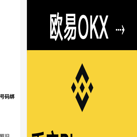
机号码绑
。
照旧，