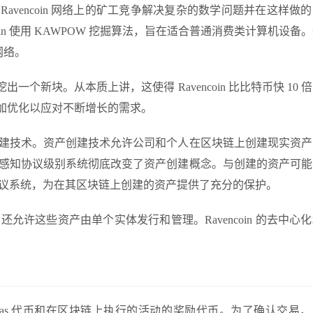
Ravencoin 网络上的矿工竞争解决复杂的数学问题并在这样做
in 使用 KAWPOW 挖掘算法，旨在适合普通消费类计算机设备
网络。
出一个新块。从本质上讲，这使得 Ravencoin 比比特币快 10 
B，更加优化以应对不断增长的需求。
资产创建技术。资产创建技术允许公司和个人在区块链上创建现实资
感知协议级别系统
彻底改变了资产创建概念。与创建的资产可能
感知协议系统，为在其区块链上创建的资产提供了充分的保护。
允许这些资产由单个实体发行和管理。Ravencoin 的去中心
；它兼作 gas 代币和在区块链上执行的活动的奖励代币。为了确认交易