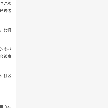
的同时验
。通过这
倍，比特
产的虚拟
会被意
化和社区
，用户在