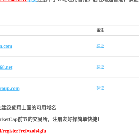
备注
n.com
验证
68.net
验证
roup.com
验证
此建议使用上面的可用域名
MarketCap前五的交易所，注册友好操简单快捷！
/register?ref=zoh4gfu