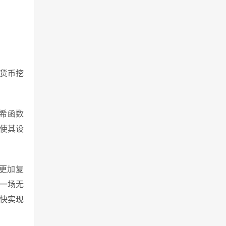
密货币挖
哈希函数
以使其设
矿更加复
是一场无
很快实现