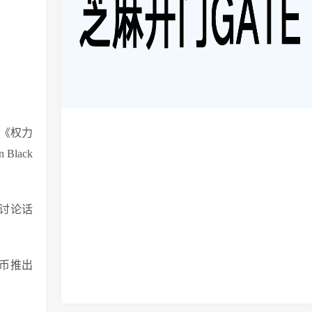
于《权力
lack
门讨论话
特币推出