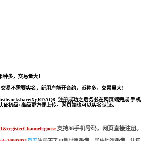
币种多，交易量大！
交易不需要实名，新用户能开合约，
币种多，交易量大！
ebsite.net/share/XgRDAQ8
注册成功之后务必在网页端完成 手
实名认证初级+高级更方便上传。网页端也可以实名认证。
支持86手机号码，网页直接注册
31&registerChannel=goose
?ref=16003031
币安
注册不了IP地址用香港，居住地
选香港，认证