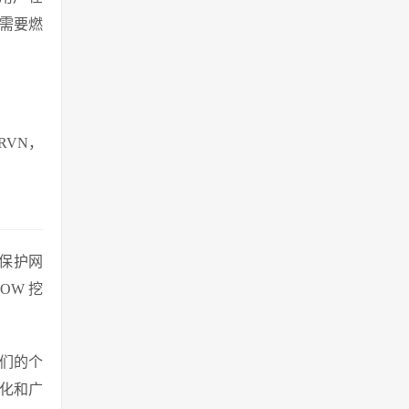
者需要燃
RVN，
并保护网
OW 挖
他们的个
散化和广