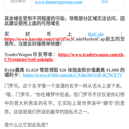
2022/08/31
验证
www.bianreggroup.com
其余域名受到不同程度的污染，导致部分区域无法访问，
因
此建议使用上面的可用域名
买好币上
KuCoin
：
https://www.kucoin.com/r/af/1f7w3
CoinMarketCap前五的交
易所，注册友好操简单快捷！
TraderWagon币安带单：
https://www.traderwagon.com/zh-
CN/register?ref=zoh4gfu
Bybit最高 $1,020 等您领取 $20 体验金和价值最高 $1,000 的
福利卡：
https://www.bybit.com/zh-CN/invite?ref=K7WX7V
门罗币。这个名字像一个浪漫的名字一样从舌头上滚下来。
“哦，门罗币，”你在睡梦中低语。但门罗币不仅仅是你幻想
中的意大利男友的名字。它实际上是世界语中“硬币”的意
思。这就是我们所说的最早的隐私币之一。
是什么让它如此私密？