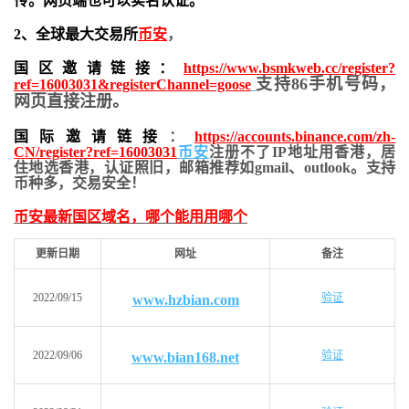
传。网页端也可以实名认证。
2、全球最大交易所
币安
，
国区邀请链接：
https://www.bsmkweb.cc/register?
支持86手机号码，
ref=16003031&registerChannel=goose
网页直接注册。
国际邀请链接
：
https://accounts.binance.com/zh-
CN/register?ref=16003031
币安
注册不了IP地址用香港，居
住地
选香港，认证照旧，
邮箱推荐如gmail、outlook。支持
币种多，交易安全！
币安最新国区域名，哪个能用用哪个
更新日期
网址
备注
2022/09/15
验证
www.hzbian.com
2022/09/06
验证
www.bian168.net