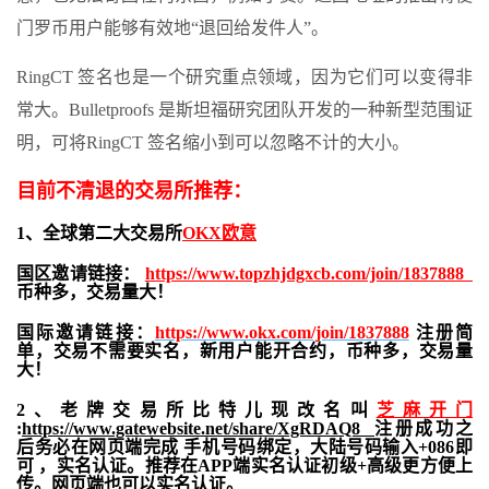
门罗币用户能够有效地“退回给发件人”。
RingCT 签名也是一个研究重点领域，因为它们可以变得非
常大。Bulletproofs 是斯坦福研究团队开发的一种新型范围证
明，可将RingCT 签名缩小到可以忽略不计的大小。
目前不清退的交易所推荐：
1、全球第二大交易所
OKX欧意
国区邀请链接：
https://www.topzhjdgxcb.com/join/1837888
币种多，交易量大！
国际邀请链接：
https://www.okx.com/join/1837888
注册简
单，交易不需要实名，新用户能开合约，
币种多，交易量
大！
2、老牌交易所比特儿现改名叫
芝麻开门
:
https://www.gatewebsite.net/share/XgRDAQ8
注册成功之
后务必在网页端完成 手机号码绑定，大陆号码输入+086即
可 ，实名认证。推荐在APP端实名认证初级+高级更方便上
传。网页端也可以实名认证。