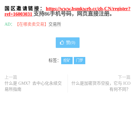
国区邀请链接：
https://www.bsmkweb.cc/zh-CN/register?
支持86手机号码，网页直接注册。
ref=16003031
AD：
【在哪卖卖交易】
交易所
赞(
0
)
标签：
挖矿
门罗
上一篇
下一篇
什么是 GMX？去中心化永续交
什么是加密货币空投，它与 ICO
易所指南
有何不同？