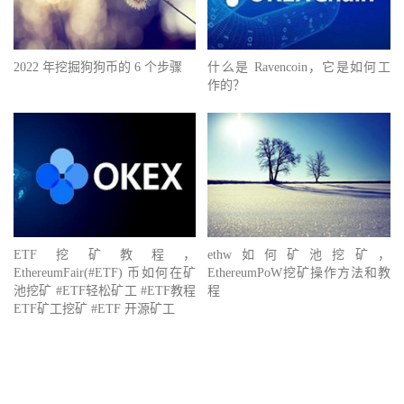
2022 年挖掘狗狗币的 6 个步骤
什么是 Ravencoin，它是如何工
作的？
ETF挖矿教程，
ethw如何矿池挖矿，
EthereumFair(#ETF) 币如何在矿
EthereumPoW挖矿操作方法和教
池挖矿 #ETF轻松矿工 #ETF教程
程
ETF矿工挖矿 #ETF 开源矿工