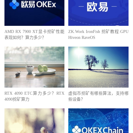
AMD RX 7900 XT显卡挖矿性能
ZK.Work IronFish 挖矿教程:GPU
表现如何？算力多少？
Hiveon RaveOS
RTX 4090 ETC算力多少？RTX
虚拟币挖矿有哪些算法，支持哪
4090挖矿算力
些设备？