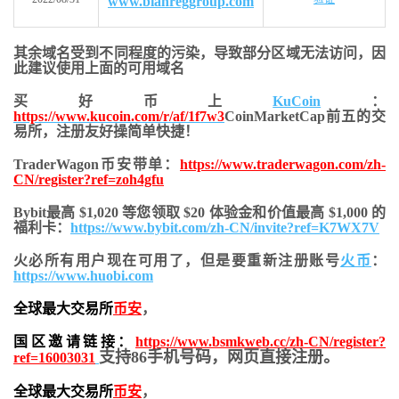
www.bianreggroup.com
其余域名受到不同程度的污染，导致部分区域无法访问，
因
此建议使用上面的可用域名
买好币上
KuCoin
：
https://www.kucoin.com/r/af/1f7w3
CoinMarketCap前五的交
易所，注册友好操简单快捷！
TraderWagon币安带单：
https://www.traderwagon.com/zh-
CN/register?ref=zoh4gfu
Bybit最高 $1,020 等您领取 $20 体验金和价值最高 $1,000 的
福利卡：
https://www.bybit.com/zh-CN/invite?ref=K7WX7V
火必所有用户现在可用了，但是要重新注册账号
火币
：
https://www.huobi.com
全球最大交易所
币安
，
国区邀请链接：
https://www.bsmkweb.cc/zh-CN/register?
支持86手机号码，网页直接注册。
ref=16003031
全球最大交易所
币安
，