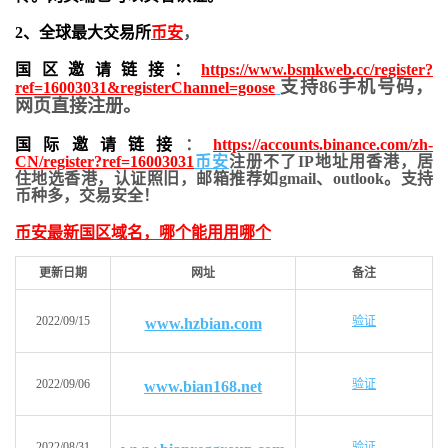
2、全球最大交易所
币安
，
国区邀请链接：
https://www.bsmkweb.cc/register?
支持86手机号码，
ref=16003031&registerChannel=goose
网页直接注册。
国际邀请链接
：
https://accounts.binance.com/zh-
CN/register?ref=16003031
币安
注册不了IP地址用香港，居
住地
选香港，认证照旧，
邮箱推荐如gmail、outlook。支持
币种多，交易安全！
币安最新国区域名，哪个能用用哪个
更新日期
网址
备注
2022/09/15
验证
www.hzbian.com
2022/09/06
验证
www.bian168.net
2022/08/31
验证