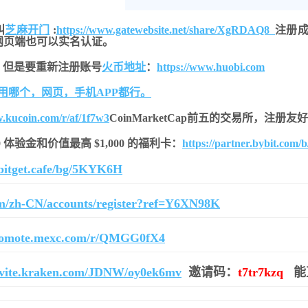
叫
芝麻开门
:
https://www.gatewebsite.net/share/XgRDAQ8
注册成
网页端也可以实名认证。
，但是要重新注册账号
火币地址
：
https://www.huobi.com
用哪个，网页，手机APP都行。
w.kucoin.com/r/af/1f7w3
CoinMarketCap前五的交易所，注册
$20 体验金和价值最高 $1,000 的福利卡：
https://partner.bybit.com/
r.bitget.cafe/bg/5KYK6H
om/zh-CN/accounts/register?ref=Y6XN98K
promote.mexc.com/r/QMGG0fX4
invite.kraken.com/JDNW/oy0ek6mv
邀请码：
t7tr7kzq
能