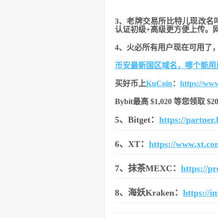
3、老牌交易所比特儿现改名
认证初级+高级更方便上传。
4、火必所有用户现在可用了
币安最新国区域名，哪个能用
买好币上
KuCoin
：
https://ww
Bybit最高 $1,020 等您领取 
5、Bitget：
https://partne
6、XT：
https://www.xt.c
7、抹茶MEXC：
https://
8、海妖Kraken：
https://