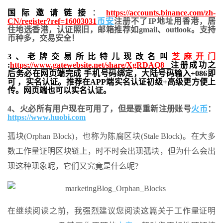
国际邀请链接
：
https://accounts.binance.com/zh-
CN/register?ref=16003031
币安
注册不了IP地址用香港，居
住地
选香港，认证照旧，
邮箱推荐如gmail、outlook。支持
币种多，交易安全！
3、老牌交易所比特儿现改名叫
芝麻开门
:
https://www.gatewebsite.net/share/XgRDAQ8
注册成功之
后务必在网页端完成 手机号码绑定，大陆号码输入+086即
可 ，实名认证。推荐在APP端实名认证初级+高级更方便上
传。网页端也可以实名认证。
4、火必所有用户现在可用了，但是要重新注册账号
火币
：
https://www.huobi.com
孤块(Orphan Block)，也称为陈腐区块(Stale Block)。在大多
数工作量证明区块链上，时不时会出现孤块，但为什么会出
现这种现象呢，它们又究竟是什么呢?
在继续阅读之前，我强烈建议您阅读这篇关于工作量证明