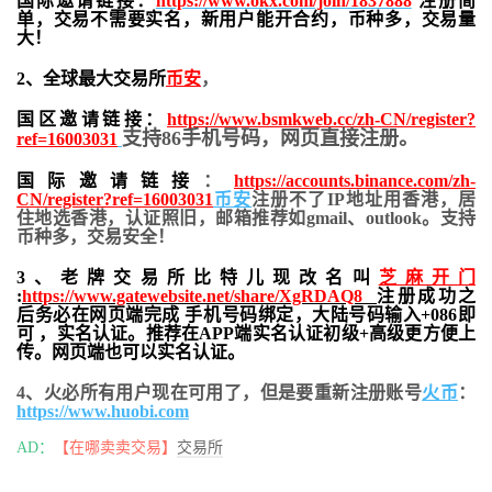
国际邀请链接：
https://www.okx.com/join/1837888
注册简
单，交易不需要实名，新用户能开合约，
币种多，交易量
大！
2、全球最大交易所
币安
，
国区邀请链接：
https://www.bsmkweb.cc/zh-CN/register?
支持86手机号码，网页直接注册。
ref=16003031
国际邀请链接
：
https://accounts.binance.com/zh-
CN/register?ref=16003031
币安
注册不了IP地址用香港，居
住地
选香港，认证照旧，
邮箱推荐如gmail、outlook。支持
币种多，交易安全！
3、老牌交易所比特儿现改名叫
芝麻开门
:
https://www.gatewebsite.net/share/XgRDAQ8
注册成功之
后务必在网页端完成 手机号码绑定，大陆号码输入+086即
可 ，实名认证。推荐在APP端实名认证初级+高级更方便上
传。网页端也可以实名认证。
4、火必所有用户现在可用了，但是要重新注册账号
火币
：
https://www.huobi.com
AD：
【在哪卖卖交易】
交易所