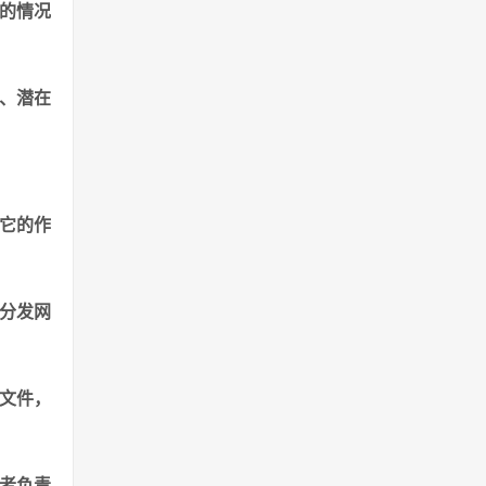
的情况
式、潜在
？它的作
及分发网
3 文件，
前者负责