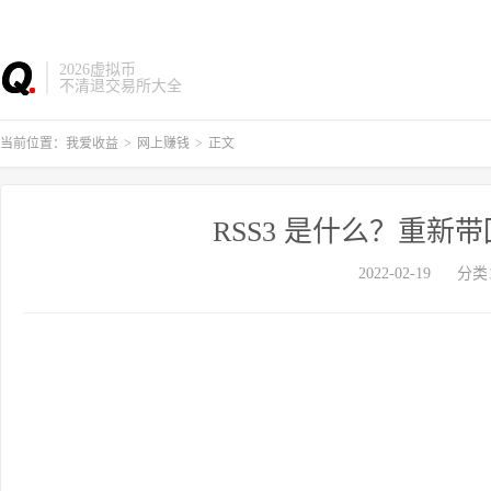
2026虚拟币
不清退交易所大全
当前位置：
我爱收益
>
网上赚钱
>
正文
RSS3 是什么？重新带
2022-02-19
分类