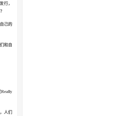
的发行，
它？
自己的
它们和自
ally
S，人们