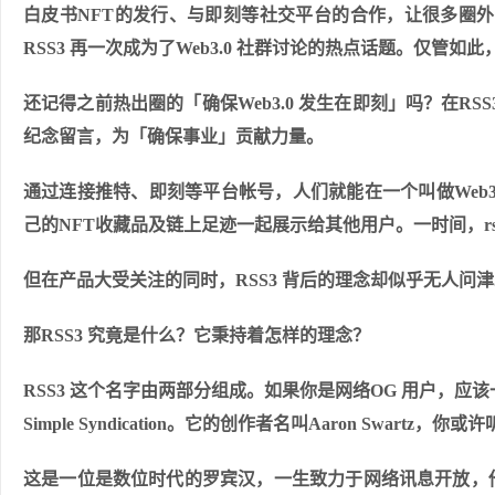
白皮书
NFT
的发行、与即刻等社交平台的合作，让很多圈外人认识
RSS3 再一次成为了Web3.0 社群讨论的热点话题。仅管
还
记得之前热出圈的「确保Web3.0 发生在即刻」吗？在R
纪念留言，为「确保事业」贡献力量。
通过连接推特、即刻等平台帐号，人们就能在一个叫做Web3
己的
NFT
收藏品及链上足迹一起展示给其他用户。一时间，rss3.b
但在产品大受关注的同时，RSS3 背后的理念却似乎无人问津。在
那RSS3 究竟是什么？它秉持着怎样的理念？
RSS3 这个名字由两部分组成。如果你是网络OG 用户，应该一眼
Simple Syndication。它的创作者名叫Aaron Swartz，
这是一位是数位时代的罗宾汉，一生致力于网络讯息开放，他