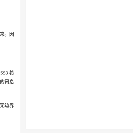
阵来。因
S3 希
 的讯息
，无边界