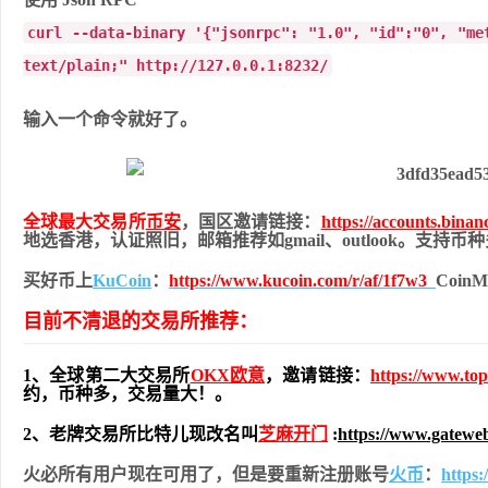
curl --data-binary '{"jsonrpc": "1.0", "id":"0", "me
text/plain;" http://127.0.0.1:8232/
输入一个命令就好了。
全球最大交易所
币安
，国区邀请链接：
https://accounts.bina
地
选香港，认证照旧，
邮箱推荐如gmail、outlook。支持
买好币上
KuCoin
：
https://www.kucoin.com/r/af/1f7w3
Coi
目前不清退的交易所推荐：
1、全球第二大交易所
OKX欧意
，邀请链接：
https://www.to
约，币种多，交易量大！。
2、老牌交易所比特儿现改名叫
芝麻开门
:
https://www.gatewe
火必所有用户现在可用了，但是要重新注册账号
火币
：
https