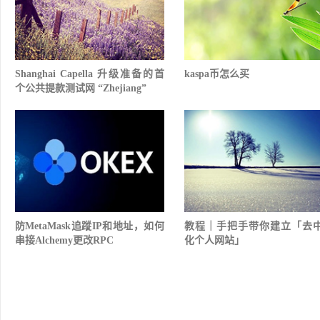
Shanghai Capella 升级准备的首
kaspa币怎么买
个公共提款测试网 “Zhejiang”
防MetaMask追蹤IP和地址，如何
教程｜手把手带你建立「去
串接Alchemy更改RPC
化个人网站」