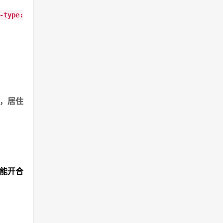
-type:
港，居住
能开合