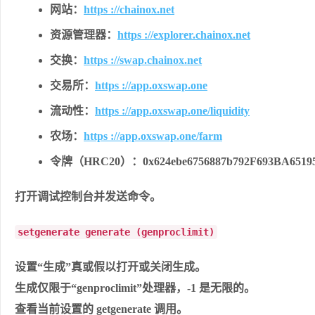
网站：
https ://chainox.net
资源管理器：
https ://explorer.chainox.net
交换：
https ://swap.chainox.net
交易所：
https ://app.oxswap.one
流动性：
https ://app.oxswap.one/liquidity
农场：
https ://app.oxswap.one/farm
令牌（HRC20）：0x624ebe6756887b792F693BA65195
打开调试控制台并发送命令。
setgenerate generate (genproclimit)
设置“生成”真或假以打开或关闭生成。
生成仅限于“genproclimit”处理器，-1 是无限的。
查看当前设置的 getgenerate 调用。