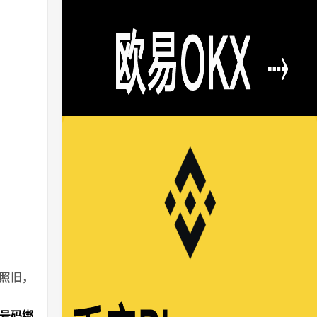
。
照旧，
机号码绑