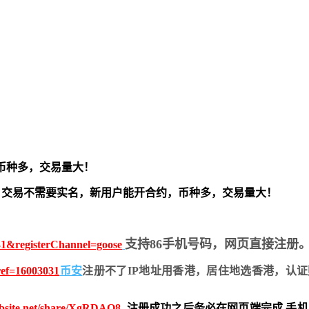
币种多，交易量大！
交易不需要实名，新用户能开合约，
币种多，交易量大！
支持86手机号码，网页直接注册
31&registerChannel=goose
?ref=16003031
币安
注册不了IP地址用香港，居住地
选香港，认证
ebsite.net/share/XgRDAQ8
注册成功之后务必在网页端完成 手