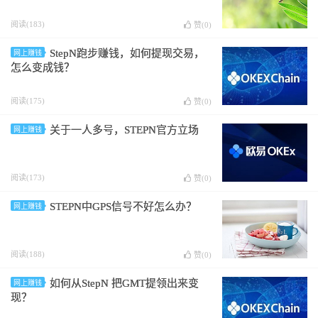
阅读(183)
赞(
0
)
StepN跑步赚钱，如何提现交易，
网上赚钱
怎么变成钱？
阅读(175)
赞(
0
)
关于一人多号，STEPN官方立场
网上赚钱
阅读(173)
赞(
0
)
STEPN中GPS信号不好怎么办？
网上赚钱
阅读(188)
赞(
0
)
如何从StepN 把GMT提领出来变
网上赚钱
现？