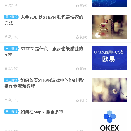
阅读(184)
赞(
0
)
入金SOL 到STEPN 钱包最快速的
网上赚钱
方法
阅读(180)
赞(
0
)
STEPN 是什么，跑步也能赚钱的
网上赚钱
APP!
阅读(176)
赞(
0
)
如何购买STEPN游戏中的跑鞋呢?
网上赚钱
操作步骤和教程
阅读(155)
赞(
1
)
如何在StepN 赚更多币
网上赚钱