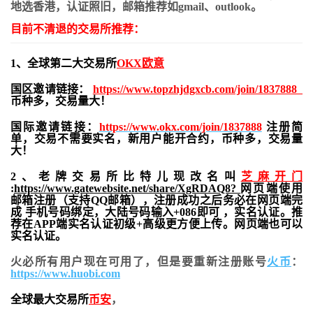
地
选香港，认证照旧，
邮箱推荐如gmail、outlook。
目前不清退的交易所推荐：
1、全球第二大交易所
OKX欧意
国区邀请链接：
https://www.topzhjdgxcb.com/join/1837888
币种多，交易量大！
国际邀请链接：
https://www.okx.com/join/1837888
注册简
单，交易不需要实名，新用户能开合约，
币种多，交易量
大！
2、老牌交易所比特儿现改名叫
芝麻开门
:
https://www.gatewebsite.net/share/XgRDAQ8?
网页端使用
邮箱注册（支持QQ邮箱），注册成功之后务必在网页端完
成 手机号码绑定，大陆号码输入+086即可 ，实名认证。推
荐在APP端实名认证初级+高级更方便上传。网页端也可以
实名认证。
火必所有用户现在可用了，但是要重新注册账号
火币
：
https://www.huobi.com
全球最大交易所
币安
，