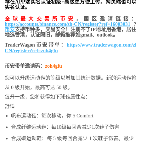
荐在APP端实名认证初级+高级更方便上传。网页端也可以
实名认证。
全球最大交易所
币安
，国区邀请链接：
https://accounts.binance.com/zh-CN/register?ref=16003031
?
币安
支持币种多，交易安全！注册不了IP地址用香港，居住
地
选香港，认证照旧，
邮箱推荐如gmail、outlook。
TraderWagon币安带单：
https://www.traderwagon.com/zh-
CN/register?ref=zoh4gfu
币安带单邀请码：
zoh4gfu
您可以升级运动鞋的等级以增加其统计数据。新的运动鞋将
从 0 级开始，最高可达 50 级。
每升一级，您将获得如下球鞋属性点：
舒适
帆布运动鞋：每次移动，你 5 Comfort
合成纤维运动鞋：每10级每回合减少1次鞋子伤害
合成碳运动鞋：每 5 级每回合减少 1 次鞋子伤害。最少1