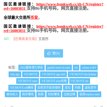
国区邀请链接：
https://www.bsmkweb.cc/zh-CN/register?
支持86手机号码，网页直接注册。
ref=16003031
全球最大交易所
币安
，
国区邀请链接：
https://www.bsmkweb.cc/zh-CN/register?
支持86手机号码，网页直接注册。
ref=16003031
AD：
【在哪卖卖交易】
交易所
赞(
0
)
标签：
2022最有潜力项目
gamefi move to earn
nft
solana web3
step app
VICMOVE
VICMOVE app defi
VICMOVE blockchain
VICMOVE mint
VICMOVE mint攻略
VICMOVE nft
VICMOVE nft赚钱
加密货币投资理财
宝石
约跑
虚拟货币
被动收入
跑步赚钱
跑鞋
轻松赚钱
边跑边赚
链游stephen mint