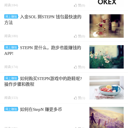
阅读(184)
赞(
0
)
入金SOL 到STEPN 钱包最快速的
网上赚钱
方法
阅读(180)
赞(
0
)
STEPN 是什么，跑步也能赚钱的
网上赚钱
APP!
阅读(174)
赞(
0
)
如何购买STEPN游戏中的跑鞋呢?
网上赚钱
操作步骤和教程
阅读(153)
赞(
1
)
如何在StepN 赚更多币
网上赚钱