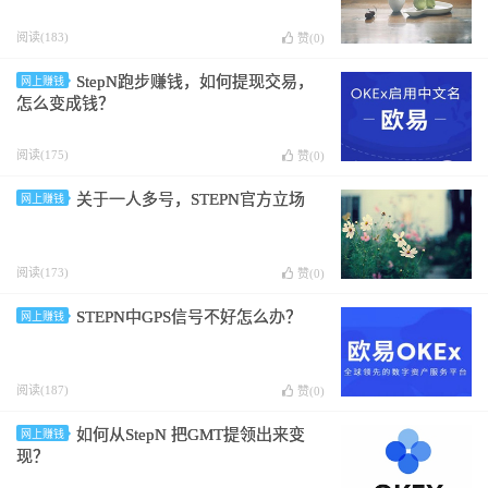
阅读(183)
赞(
0
)
StepN跑步赚钱，如何提现交易，
网上赚钱
怎么变成钱？
阅读(175)
赞(
0
)
关于一人多号，STEPN官方立场
网上赚钱
阅读(173)
赞(
0
)
STEPN中GPS信号不好怎么办？
网上赚钱
阅读(187)
赞(
0
)
如何从StepN 把GMT提领出来变
网上赚钱
现？