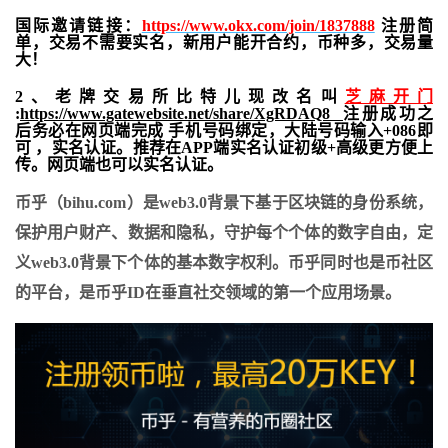
国际邀请链接：
https://www.okx.com/join/1837888
注册简
单，交易不需要实名，新用户能开合约，
币种多，交易量
大！
2、老牌交易所比特儿现改名叫
芝麻开门
:
https://www.gatewebsite.net/share/XgRDAQ8
注册成功之
后务必在网页端完成 手机号码绑定，大陆号码输入+086即
可 ，实名认证。推荐在APP端实名认证初级+高级更方便上
传。网页端也可以实名认证。
币乎（bihu.com）是web3.0背景下基于区块链的身份系统，
保护用户财产、数据和隐私，守护每个个体的数字自由，定
义web3.0背景下个体的基本数字权利。币乎同时也是币社区
的平台，是币乎ID在垂直社交领域的第一个应用场景。