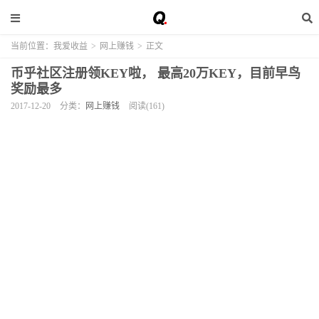
当前位置：
我爱收益
>
网上赚钱
>
正文
币乎社区注册领KEY啦， 最高20万KEY，目前早鸟
奖励最多
2017-12-20
分类：
网上赚钱
阅读(161)