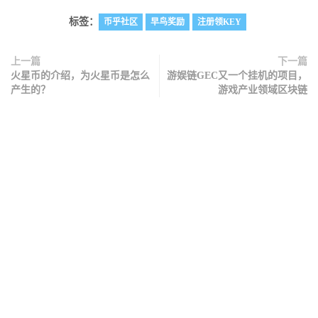
标签：
币乎社区
早鸟奖励
注册领KEY
上一篇
下一篇
火星币的介绍，为火星币是怎么
游娱链GEC又一个挂机的项目，
产生的？
游戏产业领域区块链