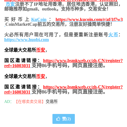
币安
注册不了IP地址用香港，居住地
选香港，认证照旧，
邮箱推荐如gmail、outlook。支持币种多，交易安全！
买好币上
KuCoin
：
https://www.kucoin.com/r/af/1f7w3
CoinMarketCap前五的交易所，注册友好操简单快捷！
火必所有用户现在可用了，但是要重新注册账号
火币
：
https://www.huobi.com
全球最大交易所
币安
，
国区邀请链接：
https://www.bsmkweb.cc/zh-CN/register?
支持86手机号码，网页直接注册。
ref=16003031
全球最大交易所
币安
，
国区邀请链接：
https://www.bsmkweb.cc/zh-CN/register?
支持86手机号码，网页直接注册。
ref=16003031
AD：
【在哪卖卖交易】
交易所
赞(
2
)