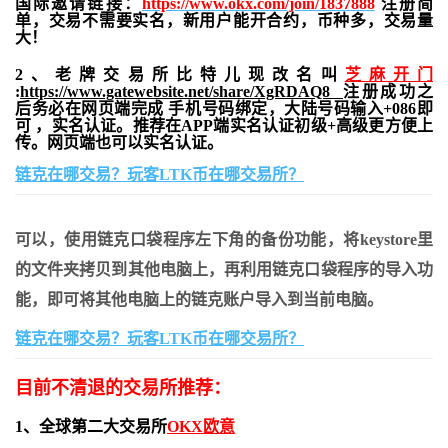
国际邀请链接：
https://www.okx.com/join/1837888
注册简
单，交易不需要实名，新用户能开合约，
币种多，交易量
大！
2、老牌交易所比特儿现改名叫
芝麻开门
:
https://www.gatewebsite.net/share/XgRDAQ8
注册成功之
后务必在网页端完成 手机号码绑定，大陆号码输入+086即
可 ，实名认证。推荐在APP端实名认证初级+高级更方便上
传。网页端也可以实名认证。
链克在哪交易？玩客LTK币在哪交易所？
可以，使用链克口袋程序左下角的备份功能，将keystore里
的文件夹拷贝到其他电脑上，再利用链克口袋程序的导入功
能，即可将其他电脑上的链克账户导入到当前电脑。
链克在哪交易？玩客LTK币在哪交易所？
目前不清退的交易所推荐：
1、全球第二大交易所
OKX欧意