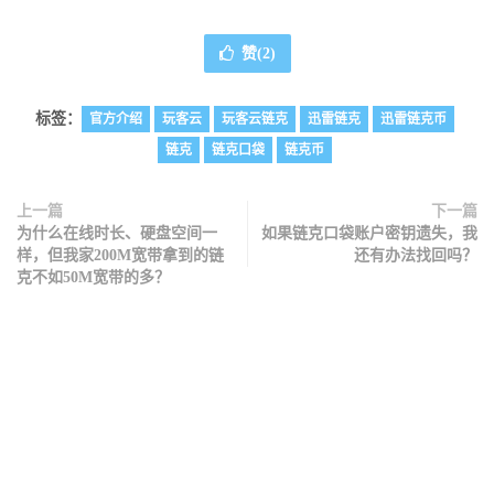
赞(
2
)
标签：
官方介绍
玩客云
玩客云链克
迅雷链克
迅雷链克币
链克
链克口袋
链克币
上一篇
下一篇
为什么在线时长、硬盘空间一
如果链克口袋账户密钥遗失，我
样，但我家200M宽带拿到的链
还有办法找回吗？
克不如50M宽带的多？