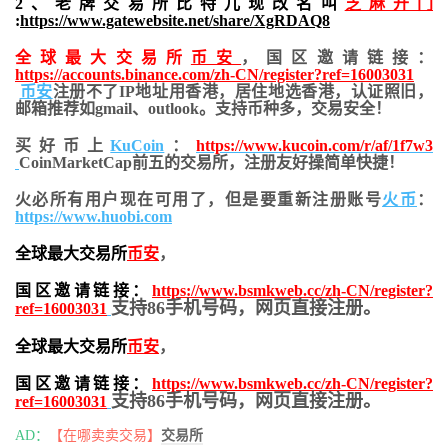
2、老牌交易所比特儿现改名叫
芝麻开门
:
https://www.gatewebsite.net/share/XgRDAQ8
全球最大交易所
币安
，国区邀请链接：
https://accounts.binance.com/zh-CN/register?ref=16003031
币安
注册不了IP地址用香港，居住地
选香港，认证照旧，
邮箱推荐如gmail、outlook。支持币种多，交易安全！
买好币上
KuCoin
：
https://www.kucoin.com/r/af/1f7w3
CoinMarketCap前五的交易所，注册友好操简单快捷！
火必所有用户现在可用了，但是要重新注册账号
火币
：
https://www.huobi.com
全球最大交易所
币安
，
国区邀请链接：
https://www.bsmkweb.cc/zh-CN/register?
支持86手机号码，网页直接注册。
ref=16003031
全球最大交易所
币安
，
国区邀请链接：
https://www.bsmkweb.cc/zh-CN/register?
支持86手机号码，网页直接注册。
ref=16003031
AD：
【在哪卖卖交易】
交易所