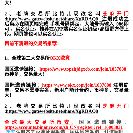
大！
2、老牌交易所比特儿现改名叫
芝麻开门
:
https://www.gatewebsite.net/share/XgRDAQ8
注册成功之
后务必在网页端完成 手机号码绑定，大陆号码输入+086即
可 ，实名认证。推荐在APP端实名认证初级+高级更方便上
传。网页端也可以实名认证。
目前不清退的交易所推荐：
1、全球第二大交易所
OKX欧意
国区邀请链接：
https://www.topzhjdgxcb.com/join/1837888
币种多，交易量大！
国际邀请链接：
https://www.okx.com/join/1837888
注册简
单，交易不需要实名，新用户能开合约，
币种多，交易量
大！
2、老牌交易所比特儿现改名叫
芝麻开门
:
https://www.gatewebsite.net/share/XgRDAQ8
全球最大交易所
币安
，国区邀请链接：
https://accounts.binance.com/zh-CN/register?ref=16003031
币安
注册不了IP地址用香港，居住地
选香港，认证照旧，