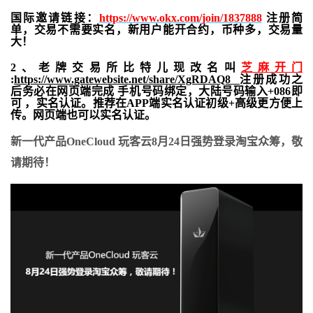
国际邀请链接：
https://www.okx.com/join/1837888
注册简
单，交易不需要实名，新用户能开合约，
币种多，交易量
大！
2、老牌交易所比特儿现改名叫
芝麻开门
:
https://www.gatewebsite.net/share/XgRDAQ8
注册成功之
后务必在网页端完成 手机号码绑定，大陆号码输入+086即
可 ，实名认证。推荐在APP端实名认证初级+高级更方便上
传。网页端也可以实名认证。
新一代产品OneCloud 玩客云
8月24日强势登录淘宝众筹，敬
请期待！