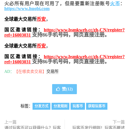
火必所有用户现在可用了，但是要重新注册账号
火币
：
https://www.huobi.com
全球最大交易所
币安
，
国区邀请链接：
https://www.bsmkweb.cc/zh-CN/register?
支持86手机号码，网页直接注册。
ref=16003031
全球最大交易所
币安
，
国区邀请链接：
https://www.bsmkweb.cc/zh-CN/register?
支持86手机号码，网页直接注册。
ref=16003031
AD：
【在哪卖卖交易】
交易所
赞(
12
)
标签：
分发方式
分发规则
玩客币
获取玩客币
上一篇
下一篇
通过玩客币可以获得什么？玩客
玩客币发行细则！玩客币概述