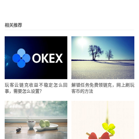
相关推荐
玩客云链克收益不稳定怎么回
解锁任务免费领链克，网上刷玩
事，需要怎么设置？
客币的方法