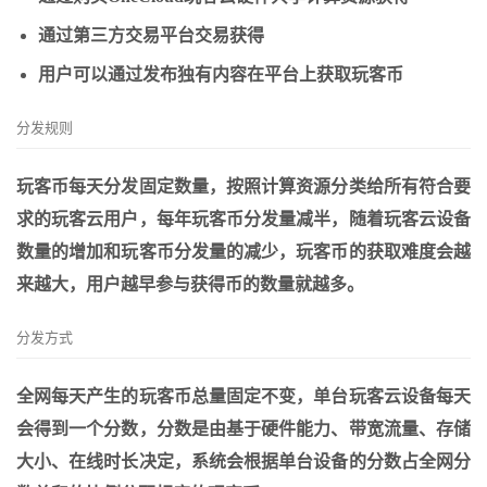
通过第三方交易平台交易获得
用户可以通过发布独有内容在平台上获取玩客币
分发规则
玩客币每天分发固定数量，按照计算资源分类给所有符合要
求的玩客云用户，每年玩客币分发量减半，随着玩客云设备
数量的增加和玩客币分发量的减少，玩客币的获取难度会越
来越大，用户越早参与获得币的数量就越多。
分发方式
全网每天产生的玩客币总量固定不变，单台玩客云设备每天
会得到一个分数，分数是由基于硬件能力、带宽流量、存储
大小、在线时长决定，系统会根据单台设备的分数占全网分