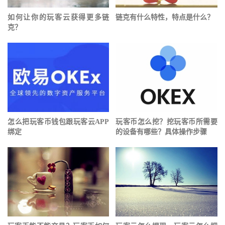
如何让你的玩客云获得更多链
链克有什么特性，特点是什么？
克？
怎么把玩客币钱包跟玩客云APP
玩客币怎么挖？挖玩客币所需要
绑定
的设备有哪些？具体操作步骤