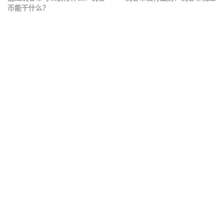
币能干什么？