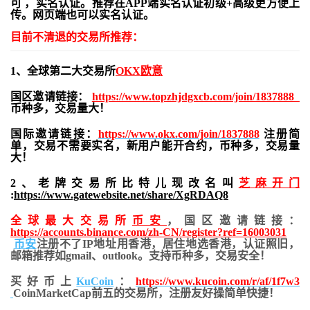
可 ，实名认证。推荐在APP端实名认证初级+高级更方便上
传。网页端也可以实名认证。
目前不清退的交易所推荐：
1、全球第二大交易所
OKX欧意
国区邀请链接：
https://www.topzhjdgxcb.com/join/1837888
币种多，交易量大！
国际邀请链接：
https://www.okx.com/join/1837888
注册简
单，交易不需要实名，新用户能开合约，
币种多，交易量
大！
2、老牌交易所比特儿现改名叫
芝麻开门
:
https://www.gatewebsite.net/share/XgRDAQ8
全球最大交易所
币安
，国区邀请链接：
https://accounts.binance.com/zh-CN/register?ref=16003031
币安
注册不了IP地址用香港，居住地
选香港，认证照旧，
邮箱推荐如gmail、outlook。支持币种多，交易安全！
买好币上
KuCoin
：
https://www.kucoin.com/r/af/1f7w3
CoinMarketCap前五的交易所，注册友好操简单快捷！