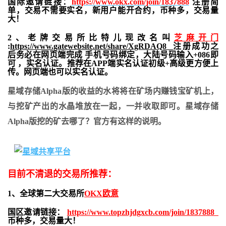
国际邀请链接：
https://www.okx.com/join/1837888
注册简
单，交易不需要实名，新用户能开合约，
币种多，交易量
大！
2、老牌交易所比特儿现改名叫
芝麻开门
:
https://www.gatewebsite.net/share/XgRDAQ8
注册成功之
后务必在网页端完成 手机号码绑定，大陆号码输入+086即
可 ，实名认证。推荐在APP端实名认证初级+高级更方便上
传。网页端也可以实名认证。
星域存储Alpha版的收益的水将将在矿场内赚钱宝矿机上，
与挖矿产出的水晶堆放在一起，一并收取即可。星域存储
Alpha版挖的矿去哪了？官方有这样的说明。
目前不清退的交易所推荐：
1、全球第二大交易所
OKX欧意
国区邀请链接：
https://www.topzhjdgxcb.com/join/1837888
币种多，交易量大！