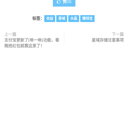
赞(
1
)
标签：
收益
星域
水晶
赚钱宝
上一篇
下一篇
支付宝更新了[咻一咻]功能，春
星域存储注意事项
晚抢红包就靠这里了！