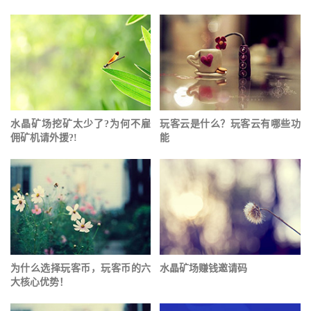
水晶矿场挖矿太少了?为何不雇
玩客云是什么？玩客云有哪些功
佣矿机请外援?!
能
为什么选择玩客币，玩客币的六
水晶矿场赚钱邀请码
大核心优势！