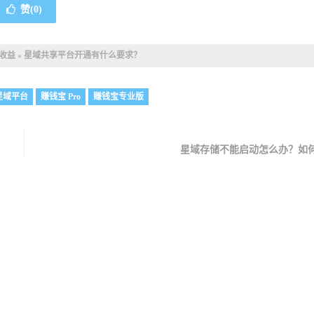
赞(
0
)
收益
»
星域共享平台开通有什么要求？
星域平台
赚钱宝 Pro
赚钱宝专业版
星域存储不能启动怎么办？如