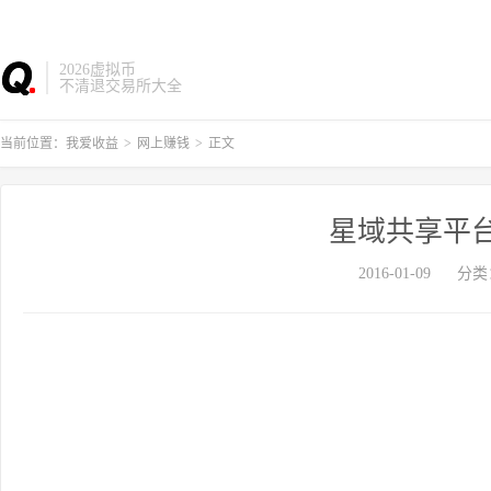
2026虚拟币
不清退交易所大全
当前位置：
我爱收益
>
网上赚钱
>
正文
星域共享平
2016-01-09
分类