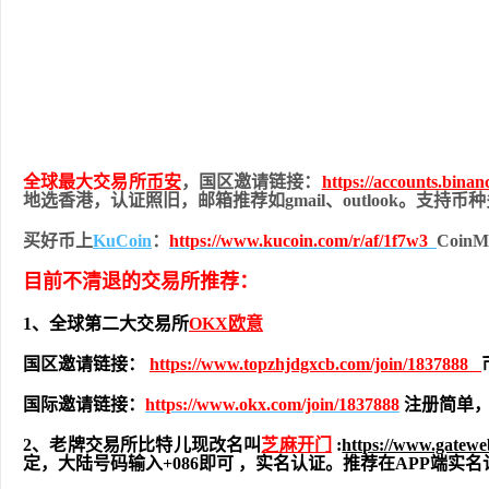
全球最大交易所
币安
，国区邀请链接：
https://accounts.bina
地
选香港，认证照旧，
邮箱推荐如gmail、outlook。支持
买好币上
KuCoin
：
https://www.kucoin.com/r/af/1f7w3
Coi
目前不清退的交易所推荐：
1、全球第二大交易所
OKX欧意
国区邀请链接：
https://www.topzhjdgxcb.com/join/1837888
国际邀请链接：
https://www.okx.com/join/1837888
注册简单，
2、老牌交易所比特儿现改名叫
芝麻开门
:
https://www.gatew
定，大陆号码输入+086即可 ，实名认证。推荐在APP端