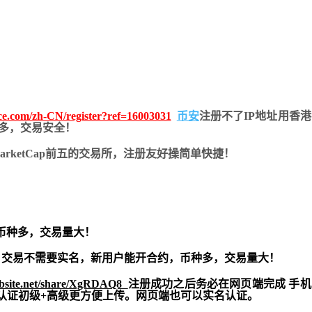
nce.com/zh-CN/register?ref=16003031
币安
注册不了IP地址用香
币种多，交易安全！
nMarketCap前五的交易所，注册友好操简单快捷！
币种多，交易量大！
交易不需要实名，新用户能开合约，
币种多，交易量大！
ebsite.net/share/XgRDAQ8
注册成功之后务必在网页端完成 手
实名认证初级+高级更方便上传。网页端也可以实名认证。