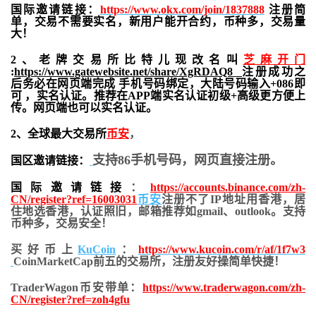
国际邀请链接：
https://www.okx.com/join/1837888
注册简
单，交易不需要实名，新用户能开合约，
币种多，交易量
大！
2、老牌交易所比特儿现改名叫
芝麻开门
:
https://www.gatewebsite.net/share/XgRDAQ8
注册成功之
后务必在网页端完成 手机号码绑定，大陆号码输入+086即
可 ，实名认证。推荐在APP端实名认证初级+高级更方便上
传。网页端也可以实名认证。
2、全球最大交易所
币安
，
支持86手机号码，网页直接注册。
国区邀请链接：
国际邀请链接
：
https://accounts.binance.com/zh-
CN/register?ref=16003031
币安
注册不了IP地址用香港，居
住地
选香港，认证照旧，
邮箱推荐如gmail、outlook。支持
币种多，交易安全！
买好币上
KuCoin
：
https://www.kucoin.com/r/af/1f7w3
CoinMarketCap前五的交易所，注册友好操简单快捷！
TraderWagon币安带单：
https://www.traderwagon.com/zh-
CN/register?ref=zoh4gfu