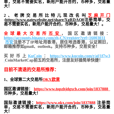
单，交易不需要实名，新用户能开合约，
币种多，交易量
大！
2、老牌交易所比特儿现改名叫
芝麻开门
:
https://www.gatewebsite.net/share/XgRDAQ8
注册简单，交
易不需要实名，新用户能开合约，币种多，交易量大！。
全球最大交易所
币安
，国区邀请链接：
https://accounts.binance.com/zh-CN/register?ref=16003031
币安
注册不了IP地址用香港，居住地
选香港，认证照旧，
邮箱推荐如gmail、outlook。支持币种多，交易安全！
买好币上
KuCoin
：
https://www.kucoin.com/r/af/1f7w3
CoinMarketCap前五的交易所，注册友好操简单快捷！
目前不清退的交易所推荐：
1、全球第二大交易所
OKX欧意
国区邀请链接：
https://www.topzhjdgxcb.com/join/1837888
币种多，交易量大！
国际邀请链接：
https://www.okx.com/join/1837888
注册简
单，交易不需要实名，新用户能开合约，
币种多，交易量
大！