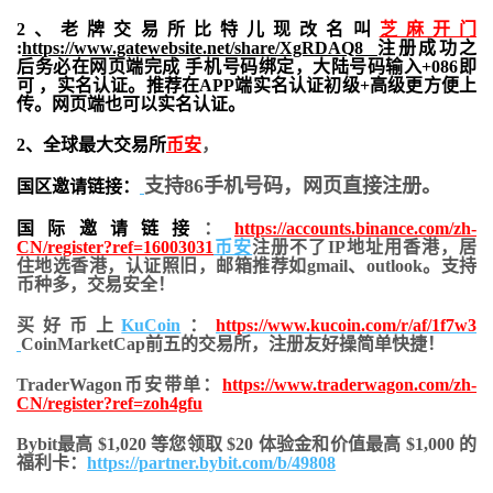
2、老牌交易所比特儿现改名叫
芝麻开门
:
https://www.gatewebsite.net/share/XgRDAQ8
注册成功之
后务必在网页端完成 手机号码绑定，大陆号码输入+086即
可 ，实名认证。推荐在APP端实名认证初级+高级更方便上
传。网页端也可以实名认证。
2、全球最大交易所
币安
，
支持86手机号码，网页直接注册。
国区邀请链接：
国际邀请链接
：
https://accounts.binance.com/zh-
CN/register?ref=16003031
币安
注册不了IP地址用香港，居
住地
选香港，认证照旧，
邮箱推荐如gmail、outlook。支持
币种多，交易安全！
买好币上
KuCoin
：
https://www.kucoin.com/r/af/1f7w3
CoinMarketCap前五的交易所，注册友好操简单快捷！
TraderWagon币安带单：
https://www.traderwagon.com/zh-
CN/register?ref=zoh4gfu
Bybit最高 $1,020 等您领取 $20 体验金和价值最高 $1,000 的
福利卡：
https://partner.bybit.com/b/49808