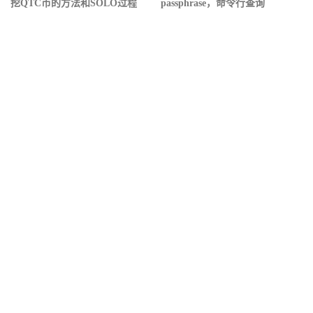
挖QTC币的方法和SOLO过程
passphrase，命令行查询