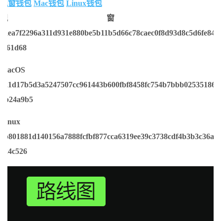
视窗钱包
Mac钱包
Linux钱包
视窗：
5aea7f2296a311d931e880be5b11b5d66c78caec0f8d93d8c5d6fe84b
6f61d68
MacOS：
021d17b5d3a5247507cc961443b600fbf8458fc754b7bbb02535186f
bb24a9b5
Linux：
9b801881d140156a7888fcfbf877cca6319ee39c3738cdf4b3b3c36ab
724c526