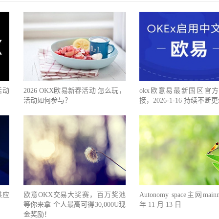
活动
2026 OKX欧易新春活动 怎么玩，
okx欧意易最新国区官
活动如何参与？
接，2026-1-16 持续不断
3供应
欧意OKX交易大奖赛，百万奖池
Autonomy space主网mainn
等你来拿 个人最高可得30,000U现
年 11 月 13 日
金奖励！