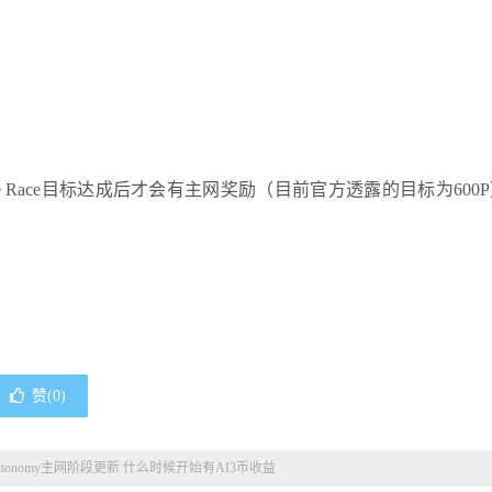
启，当Space Race目标达成后才会有主网奖励（目前官方透露的目标为60
赞(
0
)
utonomy主网阶段更新 什么时候开始有AI3币收益