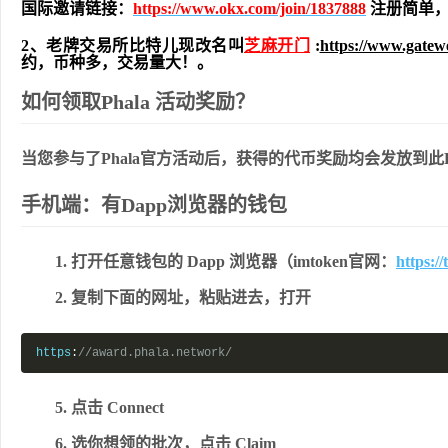
国际邀请链接：
https://www.okx.com/join/1837888
注册简单，
2、老牌交易所比特儿现改名叫
芝麻开门
:
https://www.gate
约，币种多，交易量大！。
如何领取Phala 活动奖励？
当您参与了Phala官方活动后，获得的代币奖励均会发放到此
手机端：有Dapp浏览器的钱包
打开任意钱包的 Dapp 浏览器（imtoken官网：
https://
复制下面的网址，粘贴进去，打开
https
:
//award.phala.network/
点击
Connect
选你想领的批次，点击
Claim