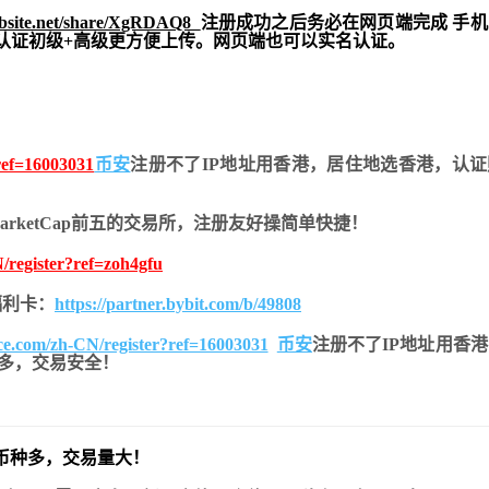
ebsite.net/share/XgRDAQ8
注册成功之后务必在网页端完成 手
实名认证初级+高级更方便上传。网页端也可以实名认证。
?ref=16003031
币安
注册不了IP地址用香港，居住地
选香港，认证
nMarketCap前五的交易所，注册友好操简单快捷！
/register?ref=zoh4gfu
的福利卡：
https://partner.bybit.com/b/49808
nce.com/zh-CN/register?ref=16003031
币安
注册不了IP地址用香
币种多，交易安全！
币种多，交易量大！