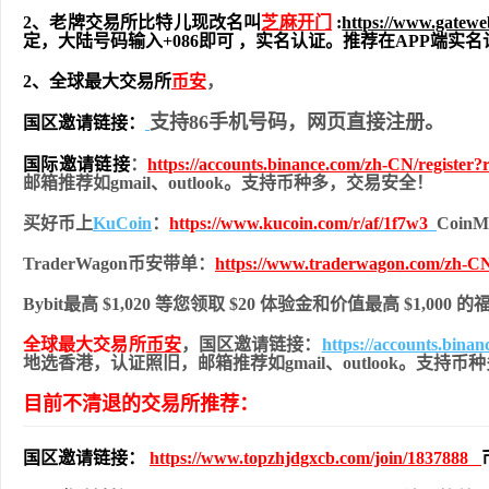
2、老牌交易所比特儿现改名叫
芝麻开门
:
https://www.gatew
定，大陆号码输入+086即可 ，实名认证。推荐在APP端
2、全球最大交易所
币安
，
支持86手机号码，网页直接注册。
国区邀请链接：
国际邀请链接
：
https://accounts.binance.com/zh-CN/register
邮箱推荐如gmail、outlook。支持币种多，交易安全！
买好币上
KuCoin
：
https://www.kucoin.com/r/af/1f7w3
Coi
TraderWagon币安带单：
https://www.traderwagon.com/zh-CN
Bybit最高 $1,020 等您领取 $20 体验金和价值最高 $1,000 
全球最大交易所
币安
，国区邀请链接：
https://accounts.bina
地
选香港，认证照旧，
邮箱推荐如gmail、outlook。支持
目前不清退的交易所推荐：
国区邀请链接：
https://www.topzhjdgxcb.com/join/1837888