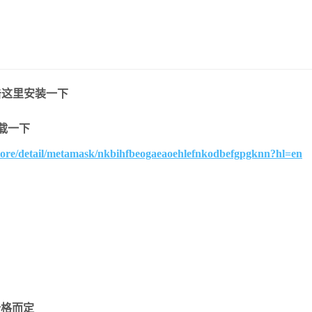
点击这里安装一下
下载一下
store/detail/metamask/nkbihfbeogaeaoehlefnkodbefgpgknn?hl=en
价格而定