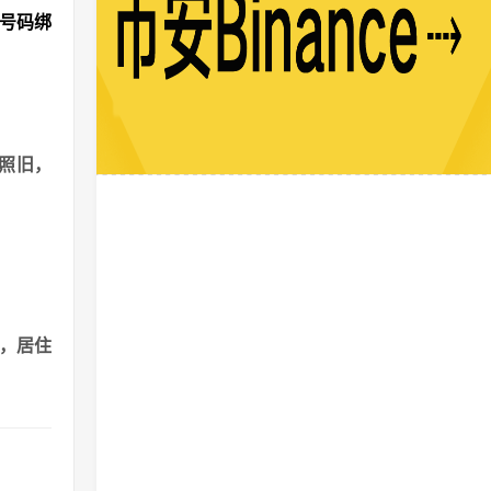
机号码绑
照旧，
港，居住