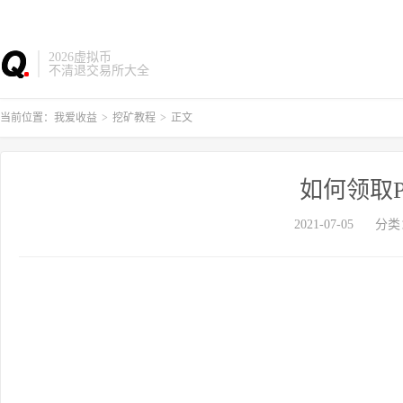
2026虚拟币
不清退交易所大全
当前位置：
我爱收益
>
挖矿教程
>
正文
如何领取P
2021-07-05
分类