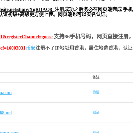
ebsite.net/share/XgRDAQ8
注册成功之后务必在网页端完成 手
实名认证初级+高级更方便上传。网页端也可以实名认证。
支持86手机号码，网页直接注册
31&registerChannel=goose
?ref=16003031
币安
注册不了IP地址用香港，居住地
选香港，认证
备注
n.com
验证
68.net
验证
roup.com
验证