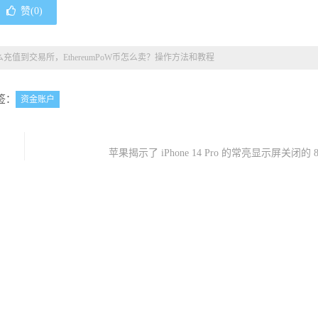
赞(
0
)
么充值到交易所，EthereumPoW币怎么卖？操作方法和教程
签：
资金账户
苹果揭示了 iPhone 14 Pro 的常亮显示屏关闭的 