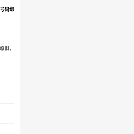
机号码绑
。
照旧，