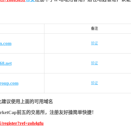
备注
n.com
验证
68.net
验证
roup.com
验证
此建议使用上面的可用域名
MarketCap前五的交易所，注册友好操简单快捷！
/register?ref=zoh4gfu