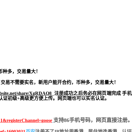
币种多，交易量大！
交易不需要实名，新用户能开合约，
币种多，交易量大！
ebsite.net/share/XgRDAQ8
注册成功之后务必在网页端完成 手
实名认证初级+高级更方便上传。网页端也可以实名认证。
支持86手机号码，网页直接注册
31&registerChannel=goose
?ref=16003031
币安
注册不了IP地址用香港，居住地
选香港，认证