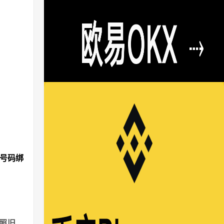
机号码绑
。
照旧，