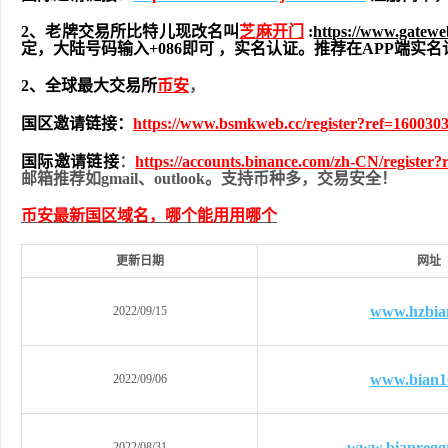
2、老牌交易所比特儿现改名叫
芝麻开门
:
https://www.gatew
定，大陆号码输入+086即可 ，实名认证。推荐在APP端
2、全球最大交易所
币安
，
国区邀请链接：
https://www.bsmkweb.cc/register?ref=160030
国际邀请链接
：
https://accounts.binance.com/zh-CN/register
邮箱推荐如gmail、outlook。支持币种多，交易安全！
币安最新国区域名，哪个能用用哪个
更新日期
网址
www.hzbia
2022/09/15
www.bian1
2022/09/06
www.bianregg
2022/08/31