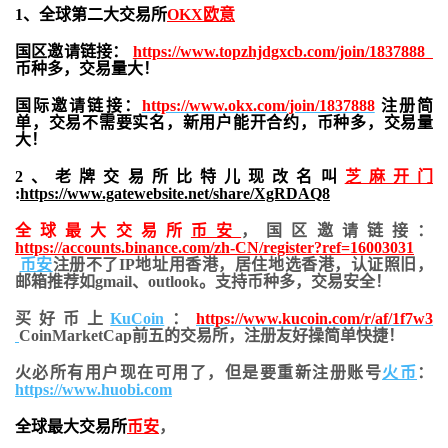
1、全球第二大交易所
OKX欧意
国区邀请链接：
https://www.topzhjdgxcb.com/join/1837888
币种多，交易量大！
国际邀请链接：
https://www.okx.com/join/1837888
注册简
单，交易不需要实名，新用户能开合约，
币种多，交易量
大！
2、老牌交易所比特儿现改名叫
芝麻开门
:
https://www.gatewebsite.net/share/XgRDAQ8
全球最大交易所
币安
，国区邀请链接：
https://accounts.binance.com/zh-CN/register?ref=16003031
币安
注册不了IP地址用香港，居住地
选香港，认证照旧，
邮箱推荐如gmail、outlook。支持币种多，交易安全！
买好币上
KuCoin
：
https://www.kucoin.com/r/af/1f7w3
CoinMarketCap前五的交易所，注册友好操简单快捷！
火必所有用户现在可用了，但是要重新注册账号
火币
：
https://www.huobi.com
全球最大交易所
币安
，