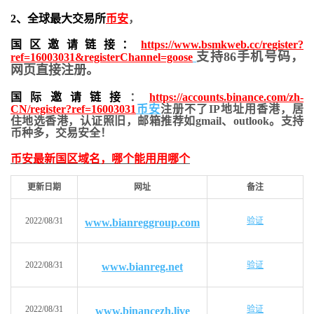
2、全球最大交易所
币安
，
国区邀请链接：
https://www.bsmkweb.cc/register?
支持86手机号码，
ref=16003031&registerChannel=goose
网页直接注册。
国际邀请链接
：
https://accounts.binance.com/zh-
CN/register?ref=16003031
币安
注册不了IP地址用香港，居
住地
选香港，认证照旧，
邮箱推荐如gmail、outlook。支持
币种多，交易安全！
币安最新国区域名，哪个能用用哪个
更新日期
网址
备注
2022/08/31
验证
www.bianreggroup.com
2022/08/31
验证
www.bianreg.net
2022/08/31
验证
www.binancezh.live