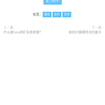
赞(
0
)
标签：
期货
杠杆
货币
上一篇
下一篇
什么是Solo挖矿及其原理？
如何计算期货合约盈亏