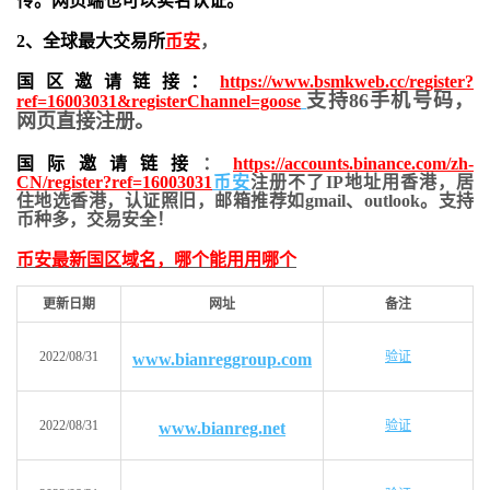
传。网页端也可以实名认证。
2、全球最大交易所
币安
，
国区邀请链接：
https://www.bsmkweb.cc/register?
支持86手机号码，
ref=16003031&registerChannel=goose
网页直接注册。
国际邀请链接
：
https://accounts.binance.com/zh-
CN/register?ref=16003031
币安
注册不了IP地址用香港，居
住地
选香港，认证照旧，
邮箱推荐如gmail、outlook。支持
币种多，交易安全！
币安最新国区域名，哪个能用用哪个
更新日期
网址
备注
2022/08/31
验证
www.bianreggroup.com
2022/08/31
验证
www.bianreg.net