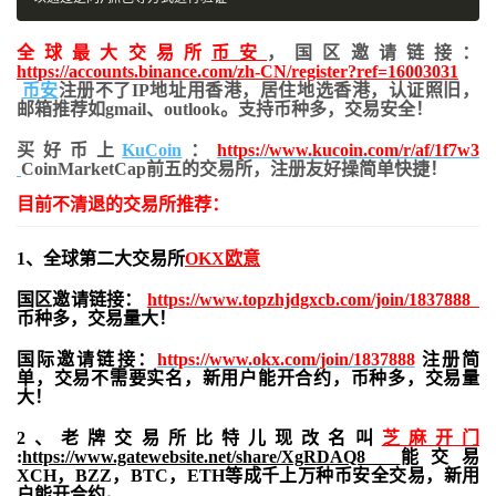
全球最大交易所
币安
，国区邀请链接：
https://accounts.binance.com/zh-CN/register?ref=16003031
币安
注册不了IP地址用香港，居住地
选香港，认证照旧，
邮箱推荐如gmail、outlook。支持币种多，交易安全！
买好币上
KuCoin
：
https://www.kucoin.com/r/af/1f7w3
CoinMarketCap前五的交易所，注册友好操简单快捷！
目前不清退的交易所推荐：
1、全球第二大交易所
OKX欧意
国区邀请链接：
https://www.topzhjdgxcb.com/join/1837888
币种多，交易量大！
国际邀请链接：
https://www.okx.com/join/1837888
注册简
单，交易不需要实名，新用户能开合约，
币种多，交易量
大！
2、老牌交易所比特儿现改名叫
芝麻开门
:
https://www.gatewebsite.net/share/XgRDAQ8
能交易
XCH，BZZ，BTC，ETH等成千上万种币安全交易，新用
户能开合约。