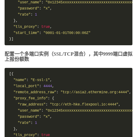
"user_name"
:
"
0x12345xxxxxxxxxxxxxxxxxxxxxxxxxxxxxxxxxx
"password"
:
"
x
"
,
"rate"
:
1
},
"tls_proxy"
:
true
,
"start_time"
:
"
0001-01-01T00:00:00Z
"
}]
配置一个多端口实例（SSL/TCP混合），其中9999端口虚拟
上报份额数
[{
"name"
:
"
E-ssl-1
"
,
"local_port"
:
4444
,
"remote_address_raw"
:
"
tcp://asia2.ethermine.org:4444
"
,
"proxy_fee_info"
:
{
"raw_address"
:
"
tcp://eth-hke.flexpool.io:4444
"
,
"user_name"
:
"
0x12345xxxxxxxxxxxxxxxxxxxxxxxxxxxxxxxxxx
"password"
:
"
x
"
,
"rate"
:
1
},
"tls_proxy"
:
true