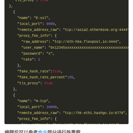
"tls_proxy"
:
true
},
{
"name"
:
"
E-ssl
"
,
"local_port"
:
9999
,
"remote_address_raw"
:
"
tcp://asia2.ethermine.org:4444
"
,
"proxy_fee_info"
:
{
"raw_address"
:
"
tcp://eth-hke.flexpool.io:4444
"
,
"user_name"
:
"
0x12345xxxxxxxxxxxxxxxxxxxxxxxxxxxxxxxx
"password"
:
"
x
"
,
"rate"
:
1
},
"fake_hash_rate"
:
true
,
"fake_hash_rate_percent"
:
95
,
"tls_proxy"
:
true
},
{
"name"
:
"
H-tcp
"
,
"local_port"
:
10000
,
"remote_address_raw"
:
"
tcp://hk-eth1.hashgo.io:6778
"
,
"proxy_fee_info"
:
{
"raw_address"
:
"
tcp://eth-hke.flexpool.io:4444
"
,
"user_name"
:
"
0x12345xxxxxxxxxxxxxxxxxxxxxxxxxxxxxxxx
编辑后可以参考
命令
部分进行热重载