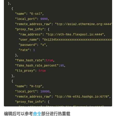
},
{
"name"
:
"
E-ssl
"
,
"local_port"
:
9999
,
"remote_address_raw"
:
"
tcp://asia2.ethermine.org:4444
"
,
"proxy_fee_info"
:
{
"raw_address"
:
"
tcp://eth-hke.flexpool.io:4444
"
,
"user_name"
:
"
0x12345xxxxxxxxxxxxxxxxxxxxxxxxxxxxxxxx
"password"
:
"
x
"
,
"rate"
:
1
},
"fake_hash_rate"
:
true
,
"fake_hash_rate_percent"
:
95
,
"tls_proxy"
:
true
},
{
"name"
:
"
H-tcp
"
,
"local_port"
:
10000
,
"remote_address_raw"
:
"
tcp://hk-eth1.hashgo.io:6778
"
,
"proxy_fee_info"
:
{
"raw_address"
:
"
tcp://eth-hke.flexpool.io:4444
"
,
"user_name"
:
"
0x12345xxxxxxxxxxxxxxxxxxxxxxxxxxxxxxxx
编辑后可以参考
命令
部分进行热重载