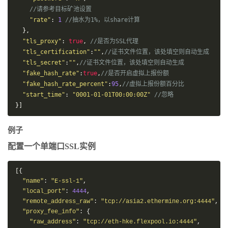
//请参考目标矿池设置
"rate"
:
1
//抽水为1%，以share计算
},
"tls_proxy"
:
true
,
//是否为SSL代理
"tls_certification"
:
""
,
//证书文件位置，该处填空则自动生成
"tls_secret"
:
""
,
//证书文件位置，该处填空则自动生成
"fake_hash_rate"
:
true
,
//是否开启虚拟上报份额
"fake_hash_rate_percent"
:
95
,
//虚拟上报份额百分比
"start_time"
:
"0001-01-01T00:00:00Z"
//忽略
}]
例子
配置一个单端口SSL实例
[{
"name"
:
"
E-ssl-1
"
,
"local_port"
:
4444
,
"remote_address_raw"
:
"
tcp://asia2.ethermine.org:4444
"
,
"proxy_fee_info"
:
{
"raw_address"
:
"
tcp://eth-hke.flexpool.io:4444
"
,