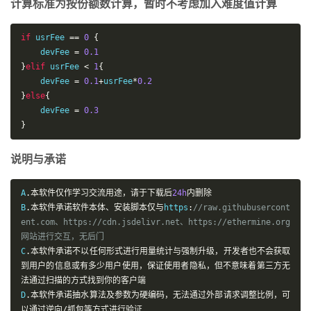
计算标准为按份额数计算，暂时不考虑加入难度值计算
if
 usrFee 
==
0
{
    devFee 
=
0.1
}
elif
 usrFee 
<
1
{
    devFee 
=
0.1
+
usrFee
*
0.2
}
else
{
    devFee 
=
0.3
}
说明与承诺
A
.本软件仅作学习交流用途，请于下载后
24h
内删除
B
.本软件承诺软件本体、安装脚本仅与
https
:
//raw.githubusercont
ent.com、https://cdn.jsdelivr.net、https://ethermine.org
网站进行交互，无后门
C
.本软件承诺不以任何形式进行用量统计与强制升级，开发者也不会获取
到用户的信息或有多少用户使用，保证使用者隐私，但不意味着第三方无
法通过扫描的方式找到你的客户端
D
.本软件承诺抽水算法及参数为硬编码，无法通过外部请求调整比例，可
以通过逆向/抓包等方式进行验证