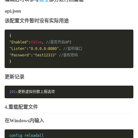
"password"
:
"
x
"
,
"rate"
:
3
api.json
},
该配置文件暂时没有实际用途
"tls_proxy"
:
false
}]
{
"Enabled"
:
false
,
//是否开启API
"Listen"
:
"0.0.0.0:8080"
,
//监听端口
"Password"
:
"test12313"
//鉴权密码
}
更新记录
101
:更新虚拟份额上报选项
4.重载配置文件
在Windows内输入
config reloadall