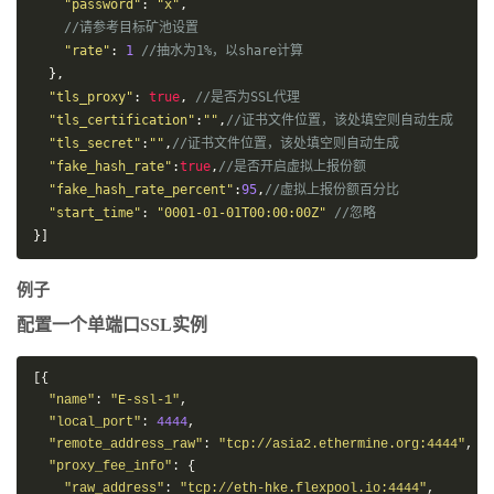
"password"
:
"x"
,
//请参考目标矿池设置
"rate"
:
1
//抽水为1%，以share计算
},
"tls_proxy"
:
true
,
//是否为SSL代理
"tls_certification"
:
""
,
//证书文件位置，该处填空则自动生成
"tls_secret"
:
""
,
//证书文件位置，该处填空则自动生成
"fake_hash_rate"
:
true
,
//是否开启虚拟上报份额
"fake_hash_rate_percent"
:
95
,
//虚拟上报份额百分比
"start_time"
:
"0001-01-01T00:00:00Z"
//忽略
}]
例子
配置一个单端口SSL实例
[{
"name"
:
"
E-ssl-1
"
,
"local_port"
:
4444
,
"remote_address_raw"
:
"
tcp://asia2.ethermine.org:4444
"
,
"proxy_fee_info"
:
{
"raw_address"
:
"
tcp://eth-hke.flexpool.io:4444
"
,