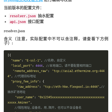
当前版本的配置文件：
抽水配置
resolver.json
接口配置
api.json
resolver.json
含义（注意，实际配置中不可以含注释，请查看下方例
子）:
[{
"name"
:
"E-ssl-1"
,
//名称，自定义
"local_port"
:
4444
,
//本地端口，请不要配置相同端口
"remote_address_raw"
:
"tcp://asia2.ethermine.org:444
4"
,
//代理目标地址
"proxy_fee_info"
:
{
"raw_address"
:
"tcp://eth-hke.flexpool.io:4444"
,
//
抽水矿池地址
"user_name"
:
"0x12345xxxxxxxxxxxxxxxxxxxxxxxxxxxxxx
xxxxx.kminer"
,
//钱包地址,设备名，用.隔开，也可以不含设备名