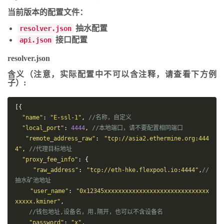
当前版本的配置文件：
抽水配置
resolver.json
接口配置
api.json
resolver.json
含义（注意，实际配置中不可以含注释，请查看下方例
子）:
[{
"name"
:
"E-ssl-1"
,
//名称，自定义
"local_port"
:
4444
,
//本地端口，请不要配置相同端口
"remote_address_raw"
:
"tcp://asia2.ethermine.org:444
4"
,
//代理目标地址
"proxy_fee_info"
:
{
"raw_address"
:
"tcp://eth-hke.flexpool.io:4444"
,
//
抽水矿池地址
"user_name"
:
"0x12345xxxxxxxxxxxxxxxxxxxxxxxxxxxxxx
xxxxx.kminer"
,
//钱包地址,设备名，用.隔开，也可以不含设备名
"password"
:
"x"
,