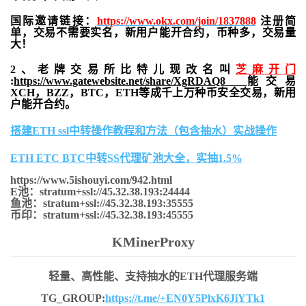
国际邀请链接：
https://www.okx.com/join/1837888
注册简
单，交易不需要实名，新用户能开合约，
币种多，交易量
大！
2、老牌交易所比特儿现改名叫
芝麻开门
:
https://www.gatewebsite.net/share/XgRDAQ8
能交易
XCH，BZZ，BTC，ETH等成千上万种币安全交易，新用
户能开合约。
搭建ETH ssl中转操作教程和方法（包含抽水）实战操作
ETH ETC BTC中转SS代理矿池大全，实抽1.5%
https://www.5ishouyi.com/942.html
E池：stratum+ssl://45.32.38.193:24444
鱼池：stratum+ssl://45.32.38.193:35555
币印：stratum+ssl://45.32.38.193:45555
KMinerProxy
轻量、高性能、支持抽水的ETH代理服务端
TG_GROUP:
https://t.me/+EN0Y5PlxK6JiYTk1