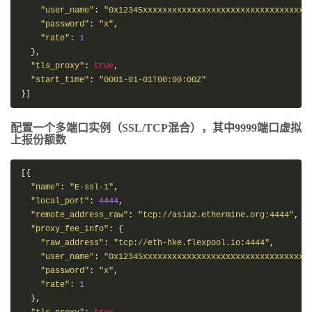
"user_name"
:
"
0x12345xxxxxxxxxxxxxxxxxxxxxxxxxxxxxxxxxx
"password"
:
"
x
"
,
"rate"
:
1
},
"tls_proxy"
:
true
,
"start_time"
:
"
0001-01-01T00:00:00Z
"
}]
配置一个多端口实例（SSL/TCP混合），其中9999端口虚拟
上报份额数
[{
"name"
:
"
E-ssl-1
"
,
"local_port"
:
4444
,
"remote_address_raw"
:
"
tcp://asia2.ethermine.org:4444
"
,
"proxy_fee_info"
:
{
"raw_address"
:
"
tcp://eth-hke.flexpool.io:4444
"
,
"user_name"
:
"
0x12345xxxxxxxxxxxxxxxxxxxxxxxxxxxxxxxxxx
"password"
:
"
x
"
,
"rate"
:
1
},