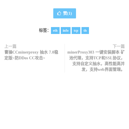
赞(
1
)
标签：
eth
info
tcp
tls
上一篇
下一篇
曹操CCminerproxy 抽水 7.0稳
minerProxy303 一键安装脚本 矿
定版<防DDos CC攻击>
池代理，支持TCP和SSL协议，
支持自定义抽水，高性能高并
发，支持web界面管理。