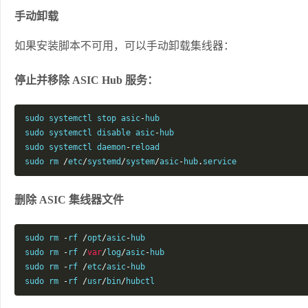
手动卸载
如果安装脚本不可用，可以手动卸载集线器：
停止并移除 ASIC Hub 服务：
sudo systemctl stop asic
-
hub

sudo systemctl disable asic
-
hub

sudo systemctl daemon
-
reload

sudo rm 
/
etc
/
systemd
/
system
/
asic
-
hub
.
service
删除 ASIC 集线器文件
sudo rm 
-
rf 
/
opt
/
asic
-
hub

sudo rm 
-
rf 
/
var
/
log
/
asic
-
hub

sudo rm 
-
rf 
/
etc
/
asic
-
hub

sudo rm 
-
rf 
/
usr
/
bin
/
hubctl