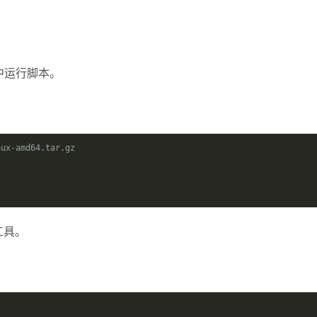
件夹中运行脚本。
nux-amd64.tar.gz
 工具。