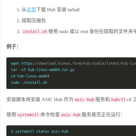
从
这里
下载 Hub 安装 tarball
提取压缩包
使用 sudo 或以 root 身份在提取的文
install.sh
例子：
wget https
:
//download.hiveos.farm/hub/stable/latest/hub-li
tar 
-
xf hub
-
linux
-
amd64
.
tar
.
gz

cd hub
-
linux
-
amd64

sudo 
./
install
.
sh
安装脚本将安装 ASIC Hub 作为
服务和
cli
asic-hub
hubctl
使用
命令检查
服务是否正在运行：
systemctl
asic-hub
$ systemctl status asic
-
hub
