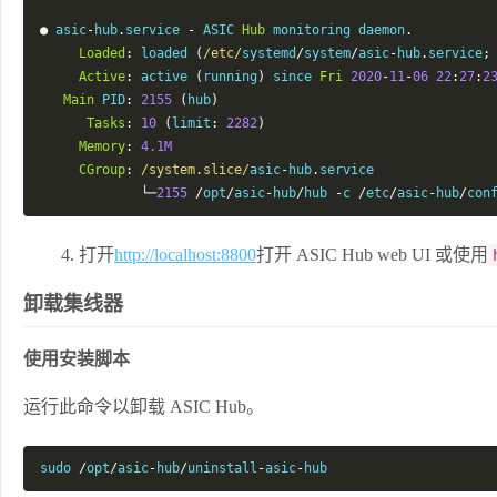
●
 asic
-
hub
.
service 
-
 ASIC 
Hub
 monitoring daemon
.
Loaded
:
 loaded 
(
/etc/
systemd
/
system
/
asic
-
hub
.
service
;
Active
:
 active 
(
running
)
 since 
Fri
2020
-
11
-
06
22
:
27
:
2
Main
 PID
:
2155
(
hub
)
Tasks
:
10
(
limit
:
2282
)
Memory
:
4.1M
CGroup
:
/system.slice/
asic
-
hub
.
service

└─
2155
/
opt
/
asic
-
hub
/
hub 
-
c 
/
etc
/
asic
-
hub
/
con
打开
http://localhost:8800
打开 ASIC Hub web UI 或使用
卸载集线器
使用安装脚本
运行此命令以卸载 ASIC Hub。
sudo 
/
opt
/
asic
-
hub
/
uninstall
-
asic
-
hub