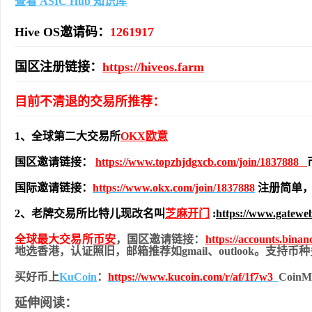
查看 ASIC Hub 知识库
Hive OS邀请码：
1261917
国区注册链接：
https://hiveos.farm
目前不清退的交易所推荐：
1、全球第二大交易所
OKX欧意
国区邀请链接：
https://www.topzhjdgxcb.com/join/1837888
国际邀请链接：
https://www.okx.com/join/1837888
注册简单，
2、老牌交易所比特儿现改名叫
芝麻开门
:
https://www.gatewe
全球最大交易所
币安
，国区邀请链接：
https://accounts.bina
地
选香港，认证照旧，
邮箱推荐如gmail、outlook。支持
买好币上
KuCoin
：
https://www.kucoin.com/r/af/1f7w3
Coi
延伸阅读：