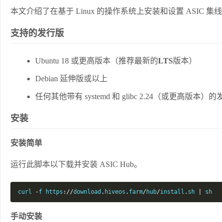
本文介绍了在基于 Linux 的操作系统上安装和设置 ASIC 集
支持的发行版
Ubuntu 18 或更高版本（推荐最新的
LTS
版本）
Debian 延伸版或以上
任何其他带有 systemd 和 glibc 2.24（或更高版本）
安装
安装简单
运行此脚本以下载并安装 ASIC Hub。
curl 
-
f https
://
download
.
hiveos
.
farm
/
hub
/
install
.
sh 
|
 sh
手动安装