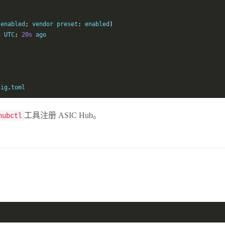
 enabled
;
 vendor preset
:
 enabled
)
3
 UTC
;
20s
 ago

fig
.
toml
工具注册 ASIC Hub。
hubctl