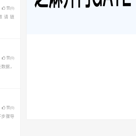
赞(
0
)
邀请链
赞(
0
)
是链数据，
赞(
0
)
照以下步骤导