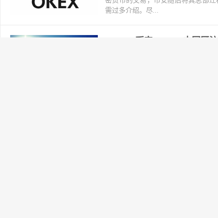
密货币的交易，币安随后将其总部迁
需过多介绍。尽...
Binance币安Binance
2024-11-13
交易所
阅读(262)
2026虚拟币不清退交易所
接： https://www.topzhjdgxcb.co
OULA欧拉Autonomy矿池 主网-20
2024-11-12
交易所
阅读(157)
此版本对应 mainnet-2024-no
络使用量。还删除了此组件的参数。full-piece-c
MMX 挖矿方法和操作教程
2024-11-10
交易所
阅读(163)