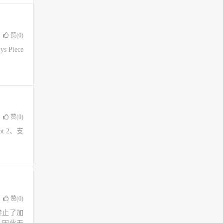
赞(
0
)
 Piece
赞(
0
)
lot 2、支
赞(
0
)
国禁止了加