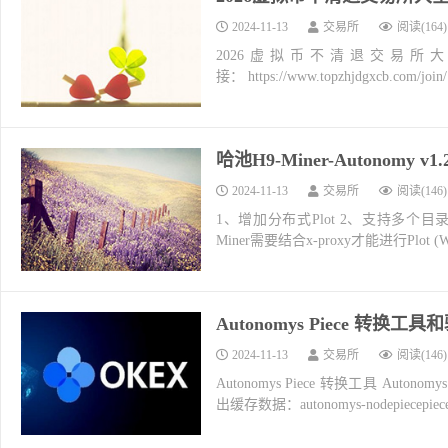
2024-11-13
交易所
阅读(164)
2026虚拟币不清退交易所
接： https://www.topzhjdgxcb.co
哈池H9-Miner-Autonomy v1.2
2024-11-13
交易所
阅读(146)
1、增加分布式Plot 2、支持多个目录同
Miner需要结合x-proxy才能进行Plot (
Autonomys Piece 转换工
2024-11-13
交易所
阅读(146)
Autonomys Piece 转换工具 Aut
出缓存数据：autonomys-nodepiecepi