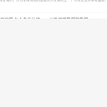
移至海外。作为全球领先的加密货币交易所之一，币安在业界享有盛名
中国区注册流程 包含身份认证KYC以及买币教程和教程
大全 最新地址 1、全球第二大交易所OKX欧意 国区
m/join/1837888 币种多，交易量大！ 国际邀请链接：https://www.okx...
26-nov-06-hotfix1
v-06 重要提示：请尽快升级到此版本！ 更改内容 解决奖励偏低的 bug。 显著
ache--tmp md5sum ./* 8cfc...