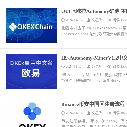
OULA欧拉Autonomy矿池 主网-20
2024-11-13
交易所
阅读(153)
此版本对应于 mainnet-2024-nov-06 
Conversion Tool 允许您将同步的数
H9-Autonomy-MinerV1.2
2024-11-13
交易所
阅读(159)
H9-Autonomy-Miner V1.2更新 软件下载地址：
持多个目录同时Plot 3、增加缓存，...
Binance币安中国区注册流
2024-11-13
交易所
阅读(182)
币安注册链接： 币安（Binance）