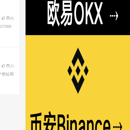
赞(
0
)
37888
赞(
1
)
了IP地址用