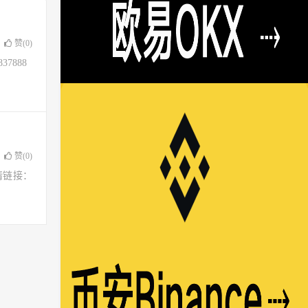
赞(
0
)
37888
赞(
0
)
请链接：