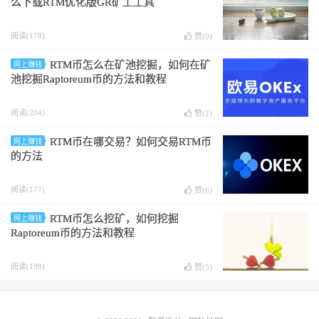
么下载RTM优化版GR矿工工具
阅读(178)
赞(
0
)
RTM币怎么在矿池挖掘，如何在矿
网上赚钱
池挖掘Raptoreum币的方法和教程
阅读(204)
赞(
2
)
RTM币在哪交易？如何交易RTM币
网上赚钱
的方法
阅读(177)
赞(
6
)
RTM币怎么挖矿，如何挖掘
网上赚钱
Raptoreum币的方法和教程
阅读(199)
赞(
5
)