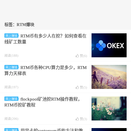
标签：RTM爆块
RTM币有多少人在挖？如何查看在
网上赚钱
线矿工数量
阅读(188)
赞(
6
)
RTM币各种CPU算力是多少，RTM
网上赚钱
算力天梯表
阅读(197)
赞(
5
)
flockpool矿池挖RTM操作教程，
网上赚钱
RTM币挖矿教程
阅读(206)
赞(
3
)
用显卡挖raptoreum币的方法和教
网上赚钱