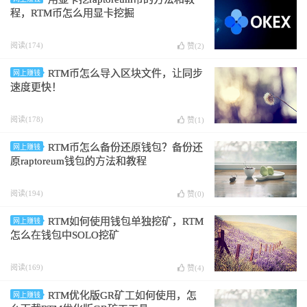
程，RTM币怎么用显卡挖掘
阅读(174)
赞(
2
)
RTM币怎么导入区块文件，让同步
网上赚钱
速度更快！
阅读(178)
赞(
1
)
RTM币怎么备份还原钱包？备份还
网上赚钱
原raptoreum钱包的方法和教程
阅读(194)
赞(
0
)
RTM如何使用钱包单独挖矿，RTM
网上赚钱
怎么在钱包中SOLO挖矿
阅读(169)
赞(
4
)
RTM优化版GR矿工如何使用，怎
网上赚钱