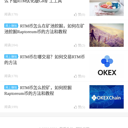
么下载RTM优化版GR矿工工具
阅读(178)
赞(
0
)
RTM币怎么在矿池挖掘，如何在矿
网上赚钱
池挖掘Raptoreum币的方法和教程
阅读(204)
赞(
2
)
RTM币在哪交易？如何交易RTM币
网上赚钱
的方法
阅读(178)
赞(
6
)
RTM币怎么挖矿，如何挖掘
网上赚钱
Raptoreum币的方法和教程
阅读(199)
赞(
5
)