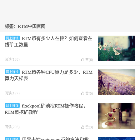
标签：RTM中国官网
RTM币有多少人在挖？如何查看在
网上赚钱
线矿工数量
阅读(188)
赞(
6
)
RTM币各种CPU算力是多少，RTM
网上赚钱
算力天梯表
阅读(197)
赞(
5
)
flockpool矿池挖RTM操作教程，
网上赚钱
RTM币挖矿教程
阅读(206)
赞(
3
)
用显卡挖raptoreum币的方法和教
网上赚钱