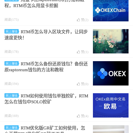
程，RTM币怎么用显卡挖掘
阅读(175)
赞(
2
)
RTM币怎么导入区块文件，让同步
网上赚钱
速度更快！
阅读(178)
赞(
1
)
RTM币怎么备份还原钱包？备份还
网上赚钱
原raptoreum钱包的方法和教程
阅读(194)
赞(
0
)
RTM如何使用钱包单独挖矿，RTM
网上赚钱
怎么在钱包中SOLO挖矿
阅读(169)
赞(
4
)
RTM优化版GR矿工如何使用，怎
网上赚钱