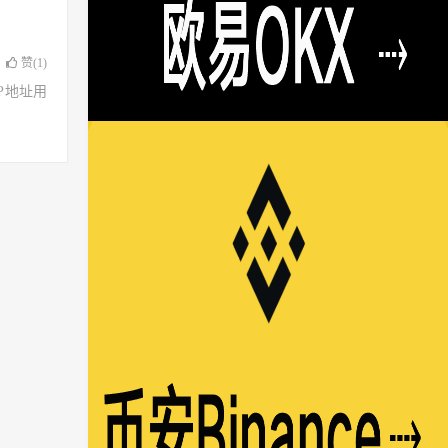
赞(
1
)
了IP地址用