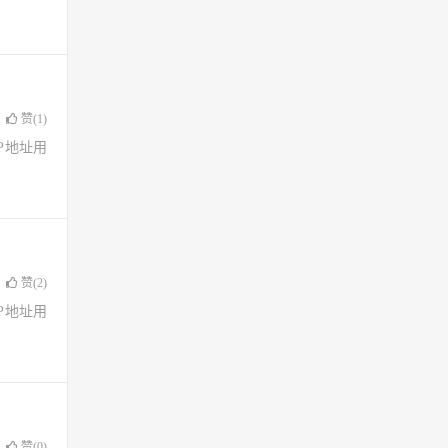
赞(
1
)
了IP地址用
赞(
2
)
了IP地址用
赞(
0
)