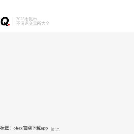
2026虚拟币
不清退交易所大全
标签：okex官网下载app
第3页