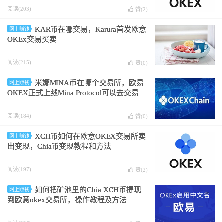
阅读(203)
赞(
2
)
KAR币在哪交易，Karura首发欧意
网上赚钱
OKEx交易买卖
阅读(215)
赞(
0
)
米娜MINA币在哪个交易所，欧易
网上赚钱
OKEX正式上线Mina Protocol可以去交易
阅读(184)
赞(
0
)
XCH币如何在欧意OKEX交易所卖
网上赚钱
出变现，Chia币变现教程和方法
阅读(197)
赞(
2
)
如何把矿池里的Chia XCH币提现
网上赚钱
到欧意okex交易所，操作教程及方法