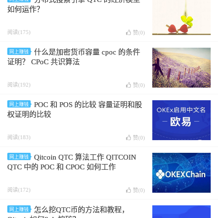
如何运作？
阅读(175)
赞(
0
)
什么是加密货币容量 cpoc 的条件
网上赚钱
证明？ CPoC 共识算法
阅读(192)
赞(
0
)
POC 和 POS 的比较 容量证明和股
网上赚钱
权证明的比较
阅读(183)
赞(
0
)
Qitcoin QTC 算法工作 QITCOIN
网上赚钱
QTC 中的 POC 和 CPOC 如何工作
阅读(172)
赞(
0
)
怎么挖QTC币的方法和教程，
网上赚钱