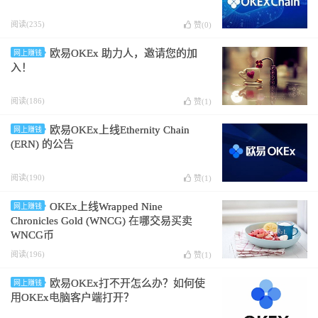
阅读(235)
赞(
0
)
欧易OKEx 助力人，邀请您的加
网上赚钱
入！
阅读(186)
赞(
1
)
欧易OKEx上线Ethernity Chain
网上赚钱
(ERN) 的公告
阅读(190)
赞(
1
)
OKEx上线Wrapped Nine
网上赚钱
Chronicles Gold (WNCG) 在哪交易买卖
WNCG币
阅读(196)
赞(
1
)
欧易OKEx打不开怎么办？如何使
网上赚钱
用OKEx电脑客户端打开？