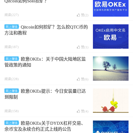
Qitcoin如何Solo挖矿？
阅读(227)
赞(
2
)
Qitcoin如何挖矿？怎么挖QTC币的
网上赚钱
方法和教程
阅读(187)
赞(
1
)
欧意OKEx：关于中国大陆地区监
网上赚钱
管政策的通知
阅读(228)
赞(
6
)
欧意OKEx提示：今日安装量已达
网上赚钱
到限制
阅读(158)
赞(
4
)
欧易OKEx关于DYDX杠杆交易、
网上赚钱
余币宝及永续合约正式上线的公告