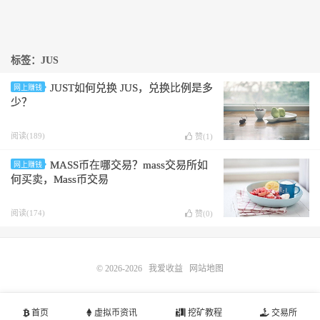
标签：JUS
JUST如何兑换 JUS，兑换比例是多
网上赚钱
少？
阅读(189)
赞(
1
)
MASS币在哪交易？mass交易所如
网上赚钱
何买卖，Mass币交易
阅读(174)
赞(
0
)
© 2026-2026
我爱收益
网站地图
首页
虚拟币资讯
挖矿教程
交易所