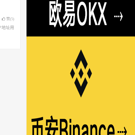
赞(
5
)
了IP地址用