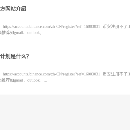
方网站介绍
counts.binance.com/zh-CN/register?ref=16003031 币安注册不
mail、outlook。...
计划是什么？
counts.binance.com/zh-CN/register?ref=16003031 币安注册不
mail、outlook。...