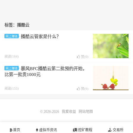
标签：播酷云
播酷云管家是什么？
网上赚钱
阅读(164)
赞(
0
)
暴风BFC播酷云第二批预约开始，
网上赚钱
比第一批贵1000元
阅读(153)
赞(
9
)
© 2026-2026
我爱收益
网站地图
首页
虚拟币资讯
挖矿教程
交易所