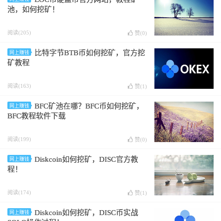
池，如何挖矿！
阅读(205)
赞(
0
)
比特字节BTB币如何挖矿，官方挖
网上赚钱
矿教程
阅读(163)
赞(
1
)
BFC矿池在哪？BFC币如何挖矿，
网上赚钱
BFC教程软件下载
阅读(199)
赞(
0
)
Diskcoin如何挖矿，DISC官方教
网上赚钱
程！
阅读(174)
赞(
1
)
Diskcoin如何挖矿，DISC币实战
网上赚钱