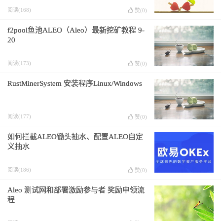
阅读(168)
赞(
0
)
f2pool鱼池ALEO（Aleo）最新挖矿教程 9-
20
阅读(173)
赞(
0
)
RustMinerSystem 安装程序Linux/Windows
阅读(177)
赞(
0
)
如何拦截ALEO锄头抽水、配置ALEO自定
义抽水
阅读(186)
赞(
0
)
Aleo 测试网和部署激励参与者 奖励申领流
程