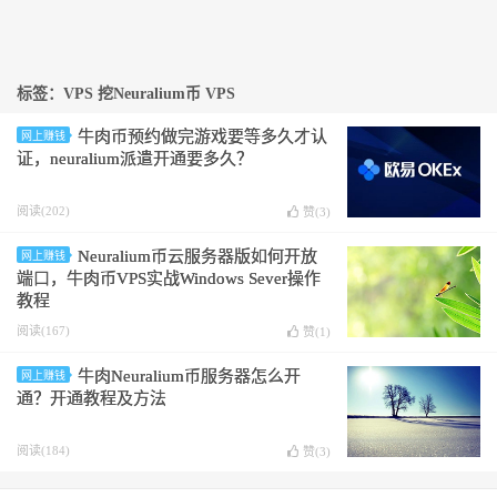
标签：VPS 挖Neuralium币 VPS
牛肉币预约做完游戏要等多久才认
网上赚钱
证，neuralium派遣开通要多久？
阅读(202)
赞(
3
)
Neuralium币云服务器版如何开放
网上赚钱
端口，牛肉币VPS实战Windows Sever操作
教程
阅读(167)
赞(
1
)
牛肉Neuralium币服务器怎么开
网上赚钱
通？开通教程及方法
阅读(184)
赞(
3
)