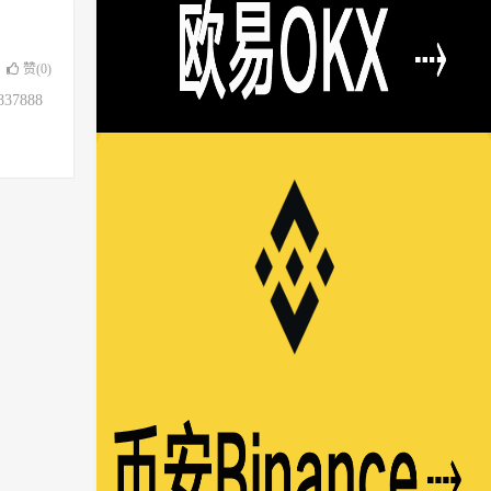
赞(
0
)
37888