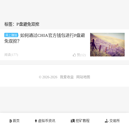
标签：P盘避免双挖
如何通过CHIA官方钱包进行P盘避
网上赚钱
免双挖？
阅读(177)
赞(
12
)
© 2026-2026
我爱收益
网站地图
首页
虚拟币资讯
挖矿教程
交易所