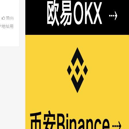
赞(
0
)
了IP地址用