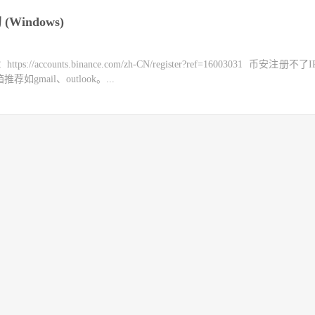
(Windows)
counts.binance.com/zh-CN/register?ref=16003031 币安注册不
mail、outlook。...