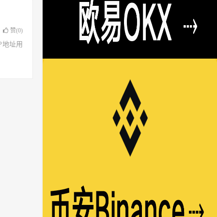
赞(
0
)
了IP地址用