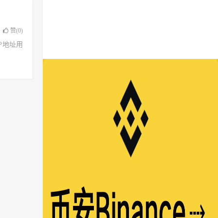
赞(
0
)
了IP地址用