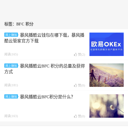
标签：BFC 积分
暴风播酷云钱包在哪下载，暴风播
网上赚钱
酷云管家官方下载
阅读(165)
赞(
2
)
暴风播酷云BFC 积分的总量及获得
网上赚钱
方式
阅读(181)
赞(
0
)
暴风播酷云BFC积分是什么？
网上赚钱
阅读(163)
赞(
0
)