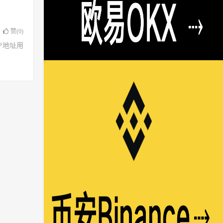
赞(
0
)
了IP地址用