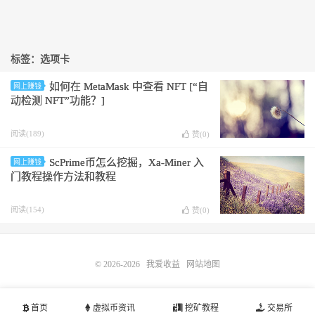
标签：选项卡
如何在 MetaMask 中查看 NFT [“自
网上赚钱
动检测 NFT”功能？]
阅读(189)
赞(
0
)
ScPrime币怎么挖掘，Xa-Miner 入
网上赚钱
门教程操作方法和教程
阅读(154)
赞(
0
)
© 2026-2026
我爱收益
网站地图
首页
虚拟币资讯
挖矿教程
交易所