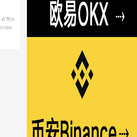
赞(
0
)
37888